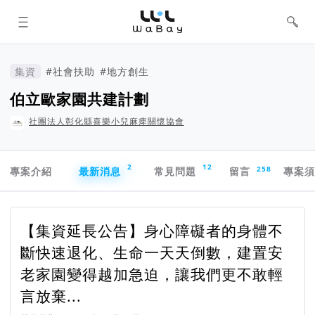
WaBay 挖貝 | 台灣最值得信賴的群眾
集資 / 群眾募資平台
集資
#社會扶助
#地方創生
伯立歐家園共建計劃
社團法人彰化縣喜樂小兒麻痺關懷協會
專案導航欄
2
12
258
專案介紹
最新消息
常見問題
留言
專案
【集資延長公告】身心障礙者的身體不
斷快速退化、生命一天天倒數，建置安
老家園變得越加急迫，讓我們更不敢輕
言放棄...