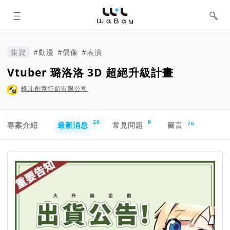
WaBay 挖貝 | 台灣最值得信賴的群眾
集資 / 群眾募資平台
集資
#動漫
#偶像
#表演
Vtuber 璐洛洛 3D 超絕升級計畫
蜂沛創意行銷有限公司
專案導航欄
26
9
76
專案介紹
最新消息
常見問題
留言