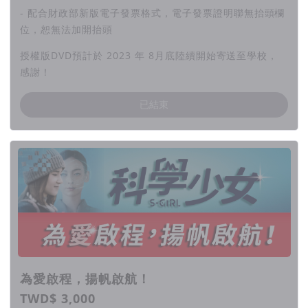
- 配合財政部新版電子發票格式，電子發票證明聯無抬頭欄
位，恕無法加開抬頭
授權版DVD預計於 2023 年 8月底陸續開始寄送至學校，
感謝！
已結束
為愛啟程，揚帆啟航！
TWD$ 3,000