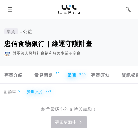
WaBay 挖貝 | 台灣最值得信賴的群眾
集資 / 群眾募資平台
集資
#公益
忠信食物銀行｜維運守護計畫
財團法人興毅社會福利慈善事業基金會
專案導航欄
11
905
專案介紹
常見問題
留言
專案須知
資訊揭
贊助支持
0
905
討論區
贊助支持
給予最暖心的支持與鼓勵！
專案更新中