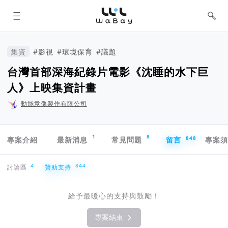
WaBay 挖貝 | 台灣最值得信賴的群眾
集資 / 群眾募資平台
集資
#影視
#環境保育
#議題
台灣首部深海紀錄片電影《沈睡的水下巨
人》上映集資計畫
動能意像製作有限公司
專案導航欄
1
8
848
專案介紹
最新消息
常見問題
留言
專案
贊助支持
4
844
討論區
贊助支持
給予最暖心的支持與鼓勵！
專案結束