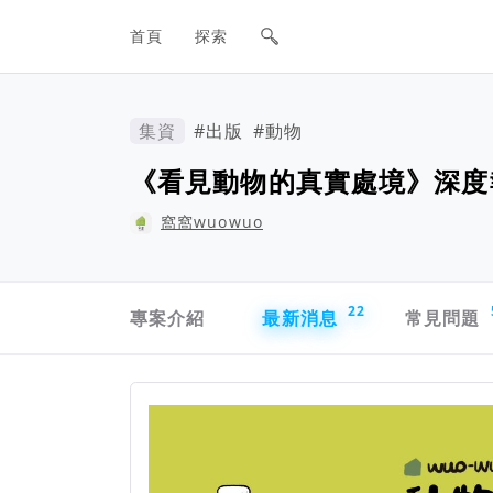
網站主要導航欄
首頁
探索
集資
#出版
#動物
《看見動物的真實處境》深度報
窩窩wuowuo
專案導航欄
22
專案介紹
最新消息
常見問題