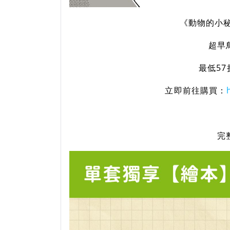
《動物的小
超早
最低5
立即前往購買：
‍