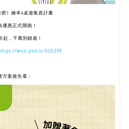
秘密》繪本x桌遊集資計畫
鳥優惠正式開跑！
7折起，千萬別錯過！
https://wuo.pse.is/62b39f
完整方案搶先看：