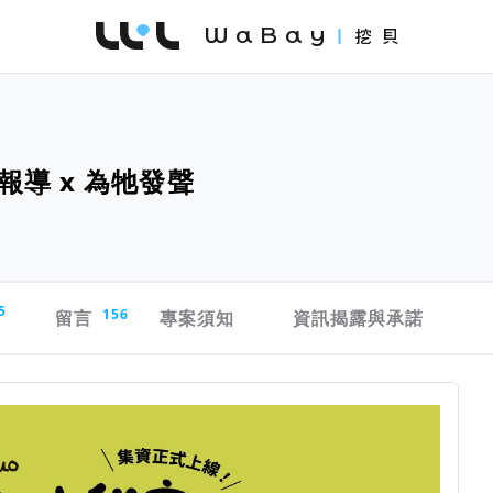
WaBay 挖貝 | 台灣最值得信賴的群眾集資 / 
導 x 為牠發聲
5
留言
156
專案須知
資訊揭露與承諾