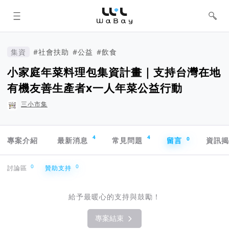
WaBay 挖貝 | 台灣最值得信賴的群眾
集資 / 群眾募資平台
集資
#社會扶助
#公益
#飲食
小家庭年菜料理包集資計畫｜支持台灣在地
有機友善生產者x一人年菜公益行動
三小市集
專案導航欄
4
4
0
專案介紹
最新消息
常見問題
留言
資訊
贊助支持
0
0
討論區
贊助支持
給予最暖心的支持與鼓勵！
專案結束