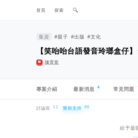
網站主要導航欄
首頁
探索
集資
#親子
#出版
#文化
【笑咍咍台語發音玲瑯盒仔】
陳育萱
專案導航欄
4
專案介紹
最新消息
常見問題
贊助支持
22
90
討論區
贊助支持
給予最