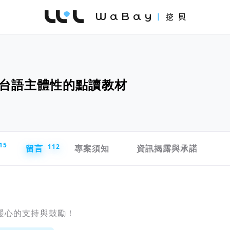
WaBay 挖貝 | 台灣最值得信賴的群眾集資 / 
台語主體性的點讀教材
15
留言
112
專案須知
資訊揭露與承諾
暖心的支持與鼓勵！