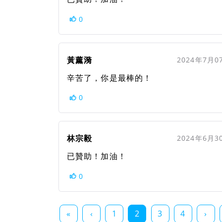
0
黃薰漪
2024年7月0
辛苦了，你是最棒的！
0
林宗毅
2024年6月3
已贊助！加油！
0
«
‹
1
2
3
4
›