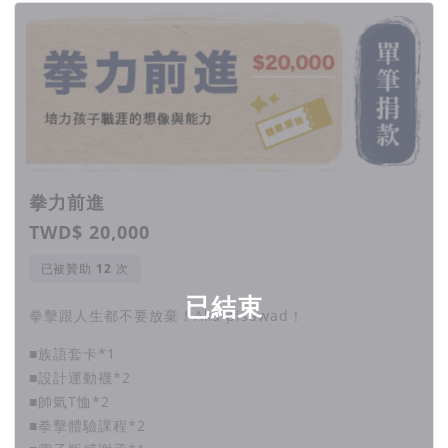
拳力前進
TWD$ 20,000
已被贊助
次
已結束
拳擊跟人生都不要放棄！Aka pisawad！
■族語套卡*1
■設計運動襪*2
■帥氣T恤*2
■拳擊體驗課程*2