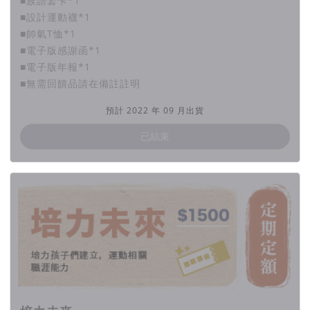
■族語套卡*1
贊助者，期間有任何問題也都可以寄信至客服信箱與我們聯繫，再次感謝
■設計運動襪*1
大家的支持。
■帥氣T恤*1
■電子版感謝函*1
■電子版年報*1
▍聯絡資訊
■無需回饋品請在備註註明
協會信箱：twcs2018@gmail.com
預計 2022 年 09 月出貨
粉絲專頁：
已結束
https://www.facebook.com/UrbanIndigenousBoxing
／
立案字號：新北府社團字第1071504192號
勸募字號：衛部救字第1101363148號
勸募期間：110年9月9日至111年9月8日