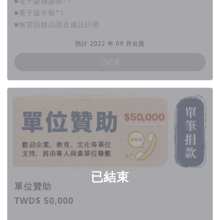
■電子版感謝函*1
■電子版年報*1
■無需回饋品請在備註註明
預計 2022 年 09 月出貨
已結束
已結束
單位贊助
TWD$ 50,000