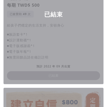
每期 TWD$ 500
已結束
已被贊助
次
給孩子們穩定的生活支持，安頓身心
■族語套卡*1
■設計運動襪*1
■電子版感謝函*1
■電子版年報*1
■無需回饋品請在備註註明
曾經，陳哲宇也走過坎坷的成長道路，直到拳擊讓
預計 2022 年 09 月出貨
壓抑、憤怒的少年，找到可以站穩的擂台。
已結束
日後，當他在原住民住宅看到了這群被放棄的衝突
少年，鬥毆、破壞公物、進出少觀所⋯⋯
他從他們身上見到自己過去的影子。