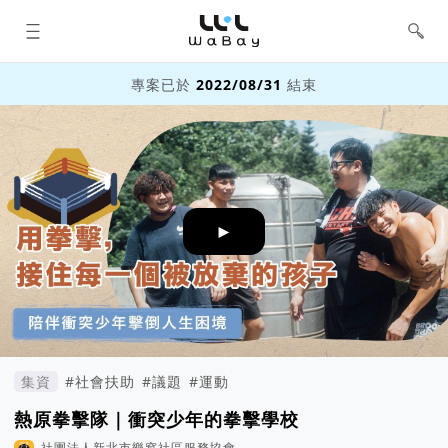
WaBay 挖貝 | 台灣最值得信賴的群眾
集資 / 群眾募資平台
專案已於
2022/08/31
結束
►
集資
#社會扶助
#議題
#運動
熱原拳擊隊｜衝突少年的拳擊學校
社團法人新北市樂窩社區服務協會