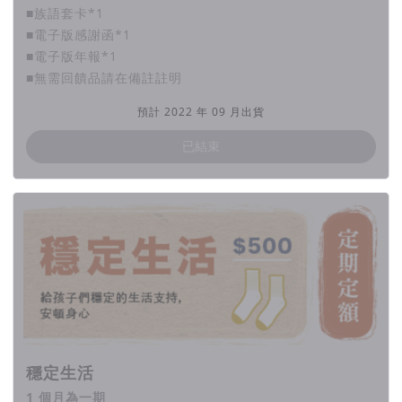
■族語套卡*1
■電子版感謝函*1
■電子版年報*1
■無需回饋品請在備註註明
預計 2022 年 09 月出貨
已結束
打架、輟學、吸毒、未婚生子、加入幫
派⋯⋯
這些衝突少年的成長經驗中，不被保護、重視，也
缺乏自信、歸屬感
。
受傷的心，往往需要透過逞兇鬥狠來防衛。
穩定生活
1 個月為一期