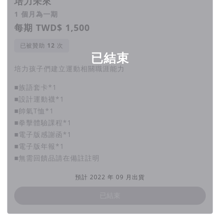
培力未來
1 個月為一期
每期 TWD$ 1,500
已被贊助
次
已結束
培力孩子們建立運動相關職涯能力
■族語套卡*1
■設計運動襪*1
■帥氣T恤*1
■拳擊體驗課程*1
■電子版感謝函*1
■電子版年報*1
■無需回饋品請在備註註明
預計 2022 年 09 月出貨
已結束