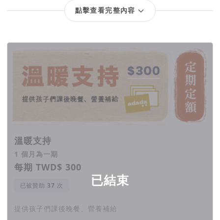
點擊查看完整內容
回饋項目
溫暖支持
1 個月為一期
根據統計，原住民學生的中輟數字是一般學生
每期 TWD$ 300
的5倍。
已結束
已被贊助
次
提供孩子們課後晚餐、營養補給