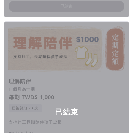
已結束
所以不可以亂打人，只能保護自己跟家
人。」
（回饋品設計為示意圖，實際款式以正式設計為主）
理解陪伴
1 個月為一期
▍
風險與變數
每期 TWD$ 1,000
本次群眾集資計劃由「社團法人新北市樂窩社區服務協會」發起。
已被贊助
次
已結束
集資結束後，我們將會依承諾時間給付所有贊助者回饋品，也會使命必達
支持社工長期陪伴孩子成長
完成集資目標，若回饋品給付及集資目標執行過程中有任何變因或時程調
整，都將主動以粉專貼文及 email 電子郵件通知報告所有支持此專案的