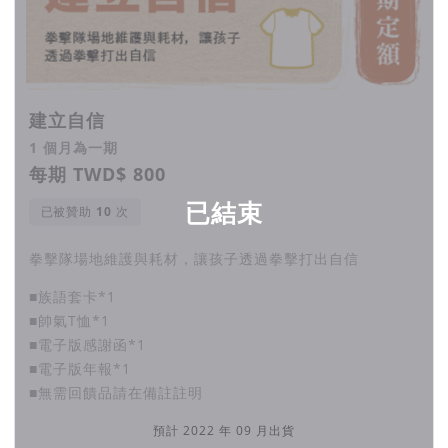
「你們想變強嗎？想變更好嗎？就來練
吧！」
孩子們在這裡找到了歸屬與價值，便不再需要尋求
建立自信
「外面的朋友」的接納。
1 個月為一期
每期 TWD$ 800
已結束
已被贊助
次
透過大家的支持，我們每個月可以投入
7000元
在
每一位孩子身上，讓孩子安心長大，不用擔心家中
拳擊隊場地維護與耗材，讓孩子透過拳擊打出自信
經濟。
■族語套卡*1
■帥氣T恤*1
■電子版感謝函*1
■電子版年報*1
■無需回饋品請在備註註明
「教練很常講一句話，我們練拳擊的拳頭很
預計 2022 年 09 月出貨
重，