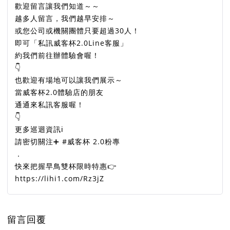
歡迎留言讓我們知道～～
越多人留言，我們越早安排～
或您公司或機關團體只要超過30人！
即可「私訊威客杯2.0Line客服」
約我們前往辦體驗會喔！
👇
也歡迎有場地可以讓我們展示～
當威客杯2.0體驗店的朋友
通通來私訊客服喔！
👇
更多巡迴資訊ℹ️
請密切關注➕ #威客杯 2.0粉專
．
快來把握早鳥雙杯限時特惠👉
https://lihi1.com/Rz3jZ
留言回覆