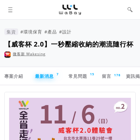
WaBay 挖貝 | 台灣最值得信賴的群眾
集資 / 群眾募資平台
集資
#環境保育
#產品
#設計
【威客杯 2.0】一秒壓縮收納的潮流隨行杯
微客新 Wakesing
專案導航欄
7
15
178
專案介紹
最新消息
常見問題
留言
資訊