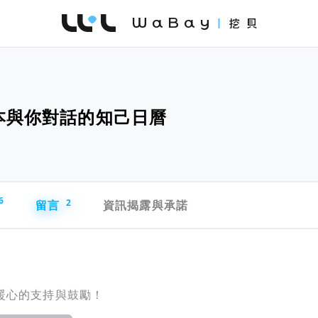
WaBay 挖貝 | 台灣最值得信賴的群眾集資 / 
一本與你對話的知己日曆
6
留言
2
資訊揭露與承諾
暖心的支持與鼓勵！