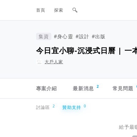
網站主要導航欄
首頁
探索
集資
#身心靈
#設計
#出版
今日宜小聊-沉浸式日曆 | 
大戶人家
專案導航欄
2
專案介紹
最新消息
常見問題
贊助支持
2
0
討論區
贊助支持
給予最