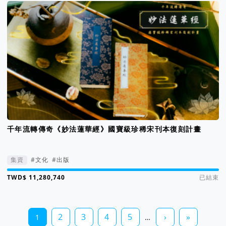
千年流轉傳奇《妙法蓮華經》國寶級珍稀宋刊本復刻計畫
集資
#文化
#出版
集資進度 2828%
已結束
2
3
4
5
›
»
1
…