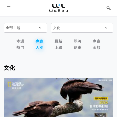
WaBay 挖貝 | 台灣最值得信賴的群眾
集資 / 群眾募資平台
專案排序以及過濾篩選器
專案排序導航欄
本週
專案
最新
即將
專案
熱門
人次
上線
結束
金額
文化