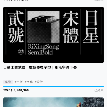
日星宋體貳號｜數位修復字型｜把活字傳下去
集資
#出版
#文化
#設計
集資進度 850%
已結束