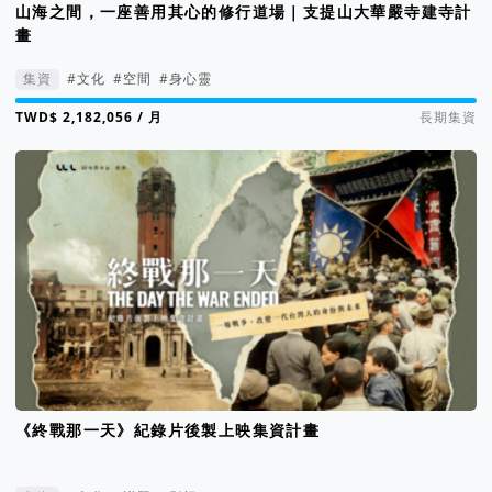
山海之間，一座善用其心的修行道場｜支提山大華嚴寺建寺計
畫
集資
#文化
#空間
#身心靈
集資進度 105%
/ 月
長期集資
《終戰那一天》紀錄片後製上映集資計畫