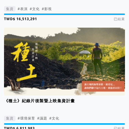
集資
#表演
#文化
#影視
集資進度 291%
已結束
《種土》紀錄片後製暨上映集資計畫
集資
#環境保育
#議題
#文化
集資進度 228%
已結束