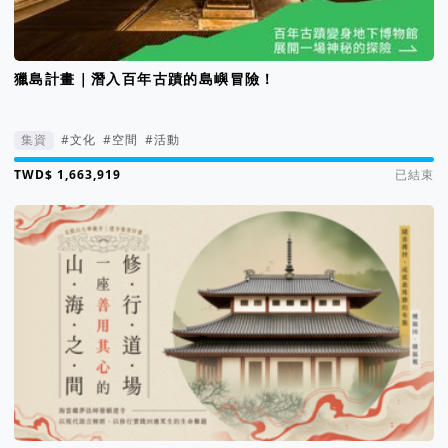
獵島計畫｜潛入百年古蹟的島嶼冒險！
集資
#文化
#空間
#活動
集資進度 167%
已結束