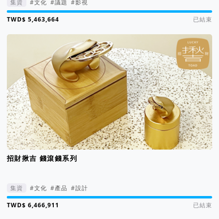
集資
#文化
#議題
#影視
集資進度 122%
已結束
招財揪吉 錢滾錢系列
集資
#文化
#產品
#設計
集資進度 6656%
已結束