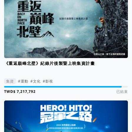
《重返巔峰北壁》紀錄片後製暨上映集資計畫
集資
#運動
#文化
#影視
集資進度 95%
已結束