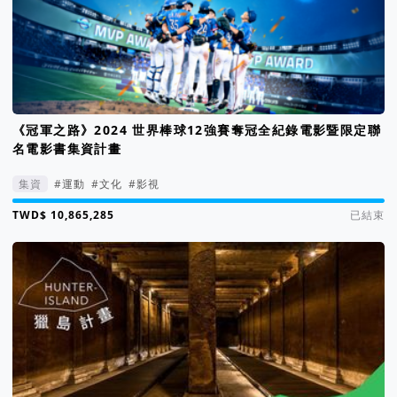
《冠軍之路》2024 世界棒球12強賽奪冠全紀錄電影暨限定聯
名電影書集資計畫
集資
#運動
#文化
#影視
集資進度 1093%
已結束