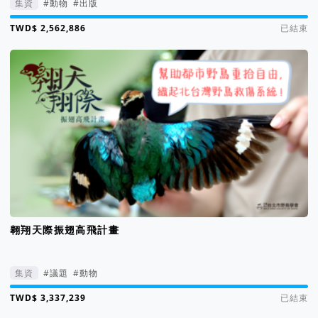
集資
#動物
#出版
集資進度 855%
已結束
翱翔天際振翅高飛計畫
集資
#議題
#動物
集資進度 129%
已結束