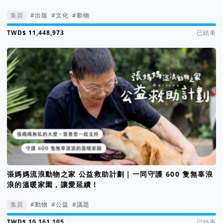
集資
#出版
#文化
#動物
集資進度 11443%
已結束
張媽媽流浪動物之家 公益救助計劃｜一同守護 600 隻無辜浪
浪的溫暖家園，讓愛延續！
集資
#動物
#公益
#議題
集資進度 188%
已結束