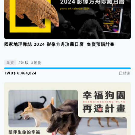
國家地理雜誌 2024 影像方舟珍藏日曆│集資預購計畫
集資
#出版
#動物
集資進度 6445%
已結束