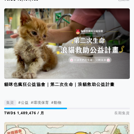
貓咪也瘋狂公益協會｜第二次生命｜浪貓救助公益計畫
集資
#公益
#環境保育
#動物
集資進度 50%
/ 月
長期集資