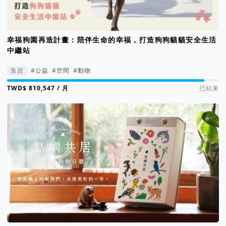
幸福狗園再造計畫：陪伴生命的幸福，打造狗狗貓貓安全生活
中繼站
集資
#公益
#空間
#動物
集資進度 93%
/ 月
已結束