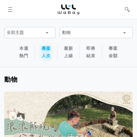
WaBay 挖貝 | 台灣最值得信賴的群眾
集資 / 群眾募資平台
專案排序以及過濾篩選器
專案排序導航欄
本週
專案
最新
即將
專案
熱門
人次
上線
結束
金額
動物