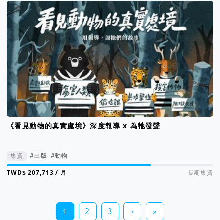
《看見動物的真實處境》深度報導 x 為牠發聲
集資
#出版
#動物
集資進度 70%
/ 月
長期集資
2
3
›
»
1