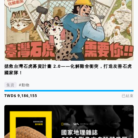
拯救台灣石虎募資計畫 2.0——化解雞舍衝突，打造友善石虎
國家隊！
集資
#動物
集資進度 307%
已結束