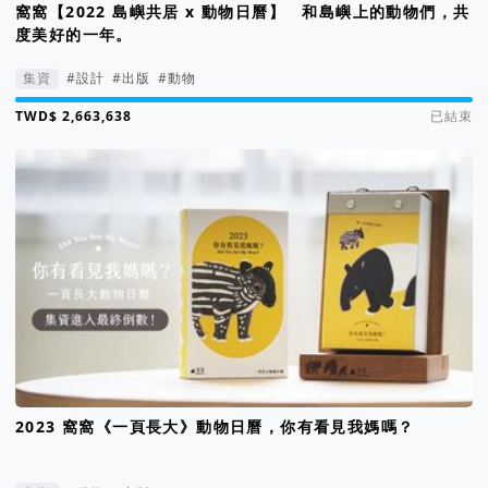
窩窩【2022 島嶼共居 x 動物日曆】 和島嶼上的動物們，共
度美好的一年。
集資
#設計
#出版
#動物
集資進度 2664%
已結束
2023 窩窩《一頁長大》動物日曆，你有看見我媽嗎？