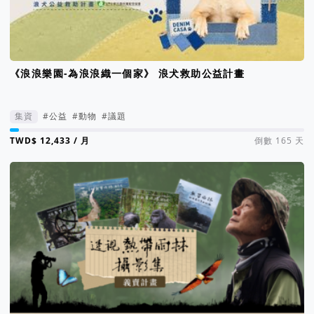
《浪浪樂園-為浪浪織一個家》 浪犬救助公益計畫
集資
#公益
#動物
#議題
集資進度 3%
/ 月
倒數 165 天