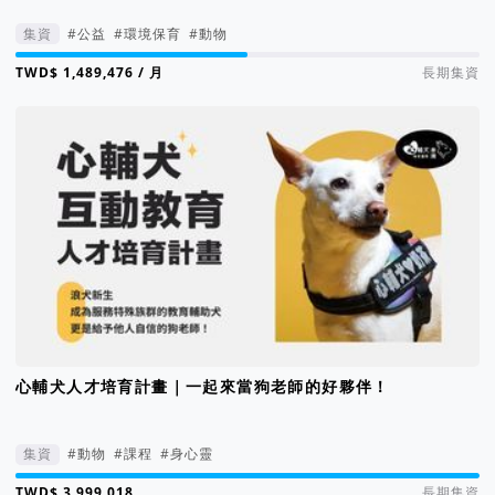
集資
#公益
#環境保育
#動物
集資進度 50%
/ 月
長期集資
心輔犬人才培育計畫｜一起來當狗老師的好夥伴！
集資
#動物
#課程
#身心靈
集資進度 342%
長期集資