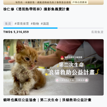
徐仁修《透視熱帶雨林》攝影集義賣計畫
集資
#環境保育
#動物
#議題
集資進度 54%
長期集資
貓咪也瘋狂公益協會｜第二次生命｜浪貓救助公益計畫