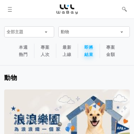
WaBay 挖貝 | 台灣最值得信賴的群眾
集資 / 群眾募資平台
專案排序以及過濾篩選器
專案排序導航欄
本週
專案
最新
即將
專案
熱門
人次
上線
結束
金額
動物