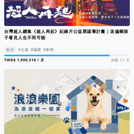
台灣超人續集《超人再起》紀錄片公益票認養計畫｜送偏鄉孩
子看見人生不同可能
集資
#公益
#議題
#影視
集資進度 84%
/ 月
倒數 23 天