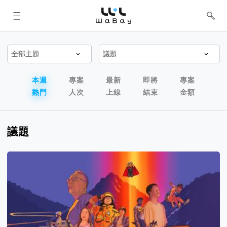
WaBay 挖貝 | 台灣最值得信賴的群眾
集資 / 群眾募資平台
專案排序以及過濾篩選器
專案排序導航欄
本週
專案
最新
即將
專案
熱門
人次
上線
結束
金額
議題