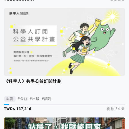
《科學人》共學公益訂閱計劃
集資
#公益
#出版
#議題
集資進度 4%
倒數 54 天