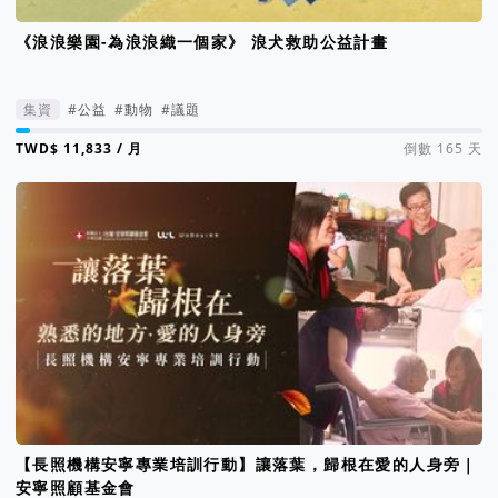
《浪浪樂園-為浪浪織一個家》 浪犬救助公益計畫
集資
#公益
#動物
#議題
集資進度 3%
/ 月
倒數 165 天
【長照機構安寧專業培訓行動】讓落葉，歸根在愛的人身旁｜
安寧照顧基金會