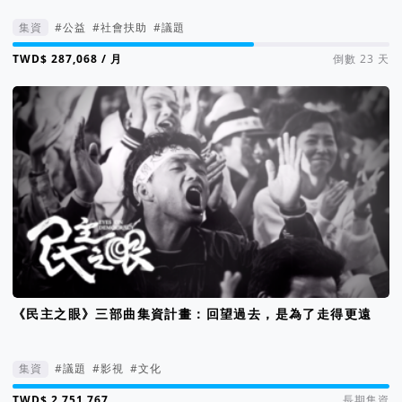
集資
#公益
#社會扶助
#議題
集資進度 64%
/ 月
倒數 23 天
《民主之眼》三部曲集資計畫：回望過去，是為了走得更遠
集資
#議題
#影視
#文化
集資進度 276%
長期集資