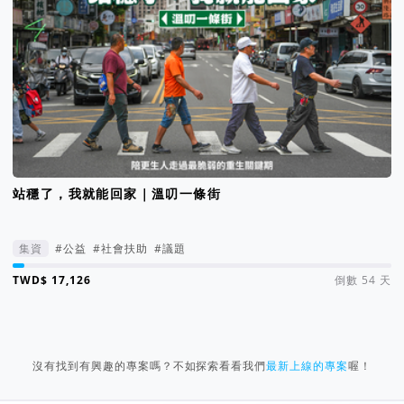
站穩了，我就能回家｜溫叨一條街
集資
#公益
#社會扶助
#議題
集資進度 3%
倒數 54 天
沒有找到有興趣的專案嗎？不如探索看看我們
最新上線的專案
喔！