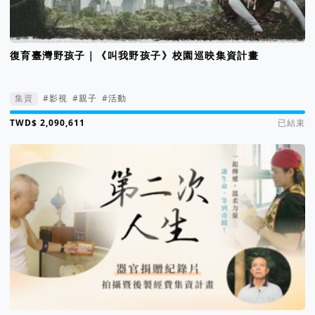
復育臺灣野孩子｜《叫我野孩子》校園巡映集資計畫
集資
#影視
#親子
#活動
集資進度 419%
已結束