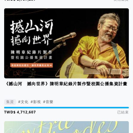
《撼山河 撼向世界》陳明章紀錄片製作暨校園公播集資計畫
集資
#文化
#影視
#音樂
集資進度 158%
已結束