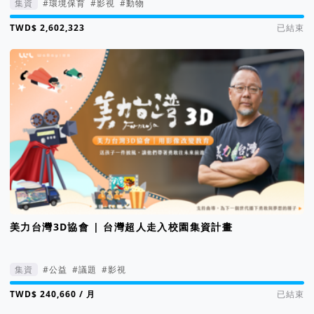
集資
#環境保育
#影視
#動物
集資進度 105%
已結束
美力台灣3D協會 | 台灣超人走入校園集資計畫
集資
#公益
#議題
#影視
集資進度 237%
/ 月
已結束