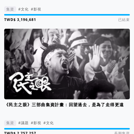
集資
#文化
#影視
集資進度 161%
已結束
《民主之眼》三部曲集資計畫：回望過去，是為了走得更遠
集資
#議題
#影視
#文化
集資進度 276%
長期集資