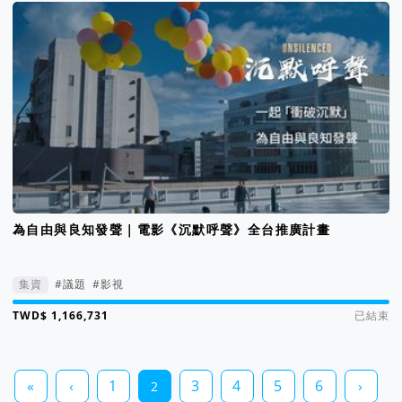
為自由與良知發聲｜電影《沉默呼聲》全台推廣計畫
集資
#議題
#影視
集資進度 117%
已結束
«
‹
1
3
4
5
6
›
2