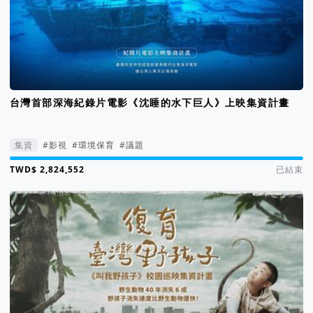
台灣首部深海紀錄片電影《沈睡的水下巨人》上映集資計畫
集資
#影視
#環境保育
#議題
集資進度 101%
已結束