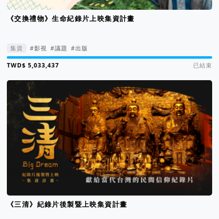
《交換禮物》生命紀錄片上映集資計畫
集資
#影視
#議題
#出版
集資進度 5040%
已結束
《三清》紀錄片後製暨上映集資計畫