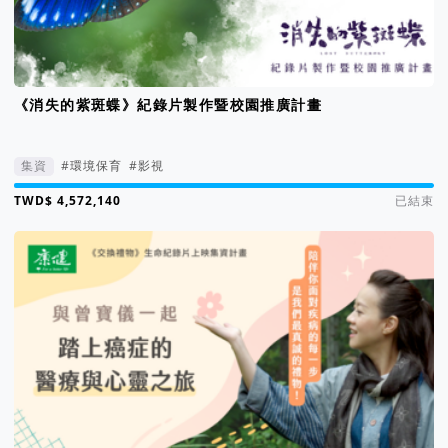
《消失的紫斑蝶》紀錄片製作暨校園推廣計畫
集資
#環境保育
#影視
集資進度 115%
已結束