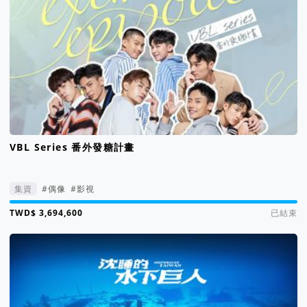
VBL Series 番外發糖計畫
集資
#偶像
#影視
集資進度 3693%
已結束