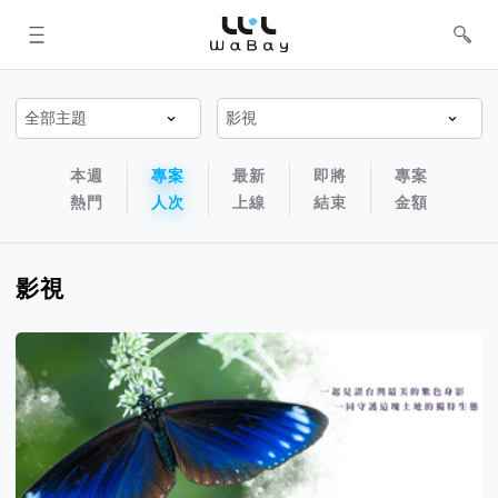
WaBay 挖貝 | 台灣最值得信賴的群眾
集資 / 群眾募資平台
專案排序以及過濾篩選器
專案排序導航欄
本週
專案
最新
即將
專案
熱門
人次
上線
結束
金額
影視