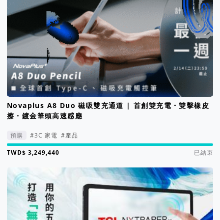
Novaplus A8 Duo 磁吸雙充通道 | 首創雙充電・雙擊橡皮
擦・鍍金筆頭高速感應
預購
#3C 家電
#產品
集資進度 2167%
已結束