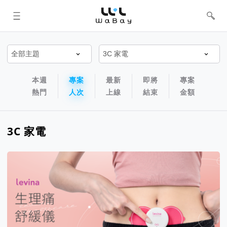
WaBay 挖貝 | 台灣最值得信賴的群眾
集資 / 群眾募資平台
專案排序以及過濾篩選器
專案排序導航欄
本週
專案
最新
即將
專案
熱門
人次
上線
結束
金額
3C 家電