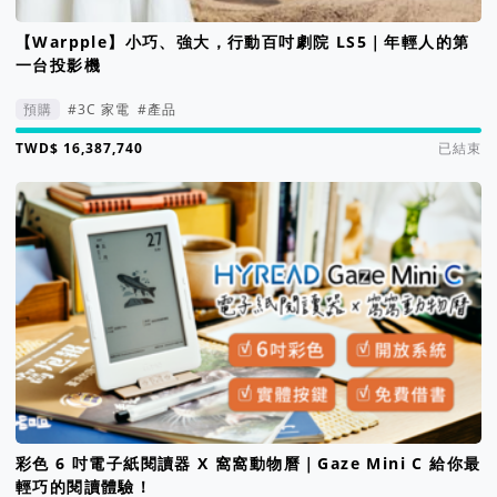
【Warpple】小巧、強大，行動百吋劇院 LS5｜年輕人的第
一台投影機
預購
#3C 家電
#產品
集資進度 16388%
已結束
彩色 6 吋電子紙閱讀器 X 窩窩動物曆｜Gaze Mini C 給你最
輕巧的閱讀體驗！