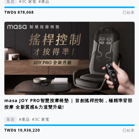
集資
#3C 家電
#產品
集資進度 850%
已結束
masa JOY PRO智慧按摩椅墊 | 首創搖桿控制，極精準背部
按摩 全新質感&力道雙升級!
集資
#產品
#3C 家電
集資進度 2188%
已結束