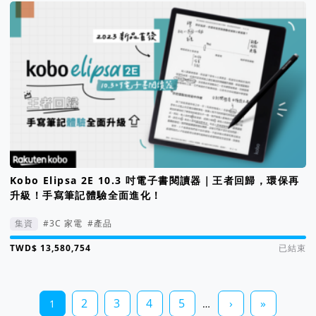
Kobo Elipsa 2E 10.3 吋電子書閱讀器｜王者回歸，環保再
升級！手寫筆記體驗全面進化！
集資
#3C 家電
#產品
集資進度 1346%
已結束
2
3
4
5
›
»
1
…