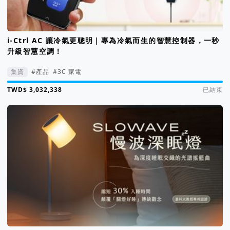
i-Ctrl AC 讓冷氣更聰明｜專為冷氣而生的智慧控制器，一秒
升級智慧空調！
集資
#產品
#3C 家電
集資進度 1009%
已結束