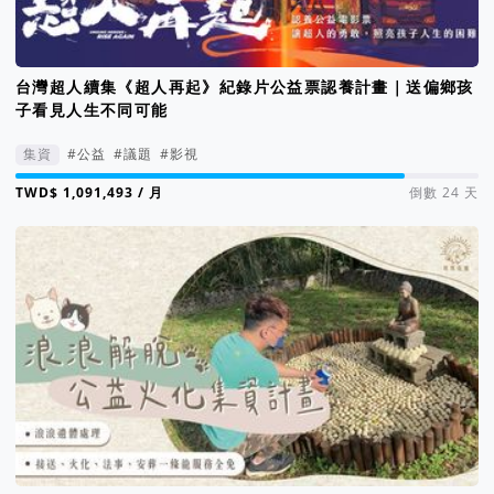
台灣超人續集《超人再起》紀錄片公益票認養計畫｜送偏鄉孩
子看見人生不同可能
集資
#公益
#議題
#影視
集資進度 84%
/ 月
倒數 24 天