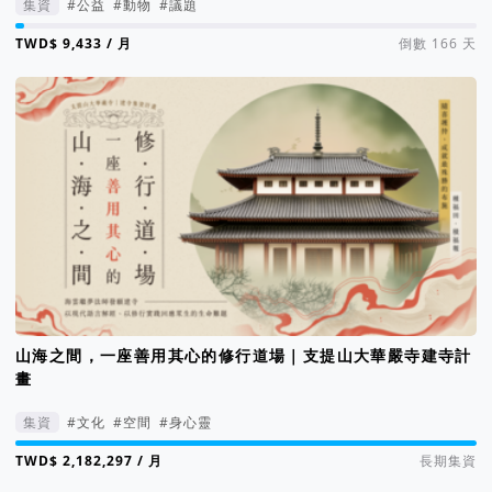
集資
#公益
#動物
#議題
集資進度 2%
/ 月
倒數 166 天
山海之間，一座善用其心的修行道場｜支提山大華嚴寺建寺計
畫
集資
#文化
#空間
#身心靈
集資進度 105%
/ 月
長期集資