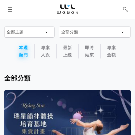
WaBay 挖貝 | 台灣最值得信賴的群眾
集資 / 群眾募資平台
專案排序以及過濾篩選器
專案排序導航欄
本週
專案
最新
即將
專案
熱門
人次
上線
結束
金額
全部分類