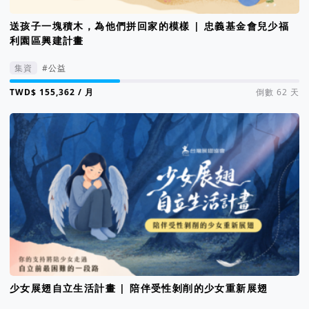
送孩子一塊積木，為他們拼回家的模樣 | 忠義基金會兒少福
利園區興建計畫
集資
#公益
集資進度 38%
/ 月
倒數 62 天
少女展翅自立生活計畫 | 陪伴受性剝削的少女重新展翅