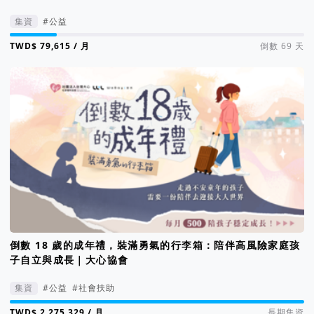
集資
#公益
集資進度 16%
/ 月
倒數 69 天
倒數 18 歲的成年禮，裝滿勇氣的行李箱：陪伴高風險家庭孩
子自立與成長｜大心協會
集資
#公益
#社會扶助
集資進度 189%
/ 月
長期集資