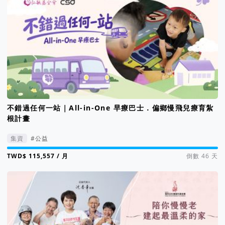
不錯過任何一站｜All-in-One 早療巴士．偏鄉慢飛兒療育紮
根計畫
集資
#公益
集資進度 116%
/ 月
倒數 46 天