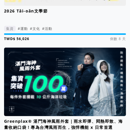
2026 Tâi-oân文學節
集資
#運動
#文化
#活動
集資進度 113%
倒數 8 天
Greenplax® 湛鬥海神風雨外套｜雨水即彈、悶熱即散、海
量收納口袋！專為台灣風雨而生，強悍機能 x 日常首選