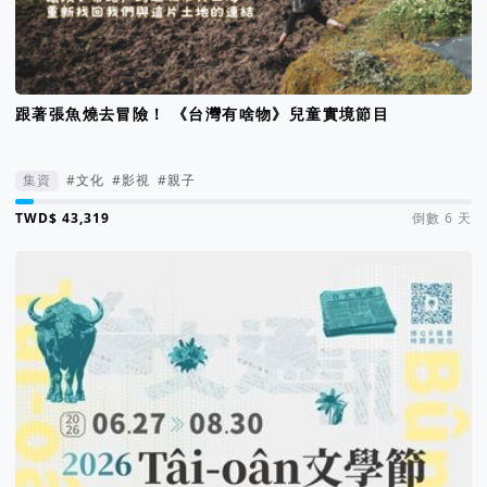
跟著張魚燒去冒險！ 《台灣有啥物》兒童實境節目
集資
#文化
#影視
#親子
集資進度 4%
倒數 6 天