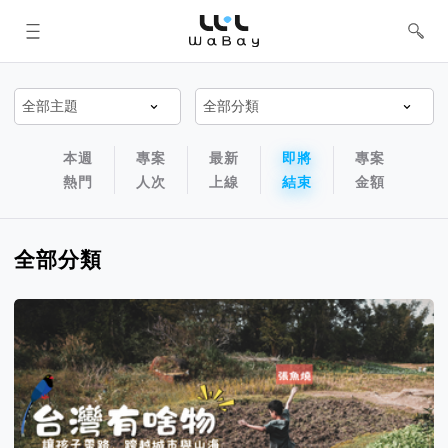
WaBay 挖貝 | 台灣最值得信賴的群眾
集資 / 群眾募資平台
專案排序以及過濾篩選器
專案排序導航欄
本週
專案
最新
即將
專案
熱門
人次
上線
結束
金額
全部分類