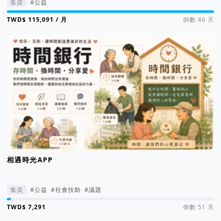
集資
#公益
集資進度 116%
/ 月
倒數 46 天
相遇時光APP
集資
#公益
#社會扶助
#議題
集資進度 2%
倒數 51 天