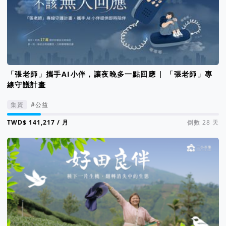
「張老師」攜手AI小伴，讓夜晚多一點回應 | 「張老師」專
線守護計畫
集資
#公益
集資進度 16%
/ 月
倒數 28 天