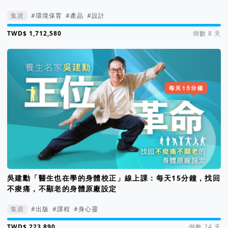
集資
#環境保育
#產品
#設計
集資進度 1713%
倒數 8 天
吳建勳「醫生也在學的身體校正」線上課：每天15分鐘，找回
不痠痛，不顯老的身體原廠設定
集資
#出版
#課程
#身心靈
集資進度 224%
倒數 24 天