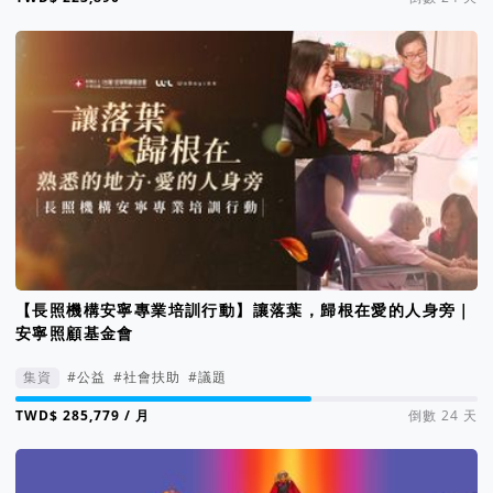
【長照機構安寧專業培訓行動】讓落葉，歸根在愛的人身旁｜
安寧照顧基金會
集資
#公益
#社會扶助
#議題
集資進度 64%
/ 月
倒數 24 天