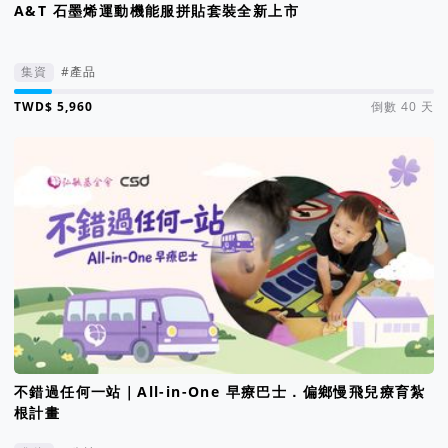
A&T 石墨烯運動機能服拼貼套裝全新上市
集資
#產品
集資進度 9%
倒數 40 天
不錯過任何一站｜All-in-One 早療巴士．偏鄉慢飛兒療育紮
根計畫