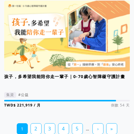
孩子，多希望我能陪你走一輩子｜0-70歲心智障礙守護計畫
集資
#公益
集資進度 89%
/ 月
倒數 54 天
2
3
4
5
›
»
1
…