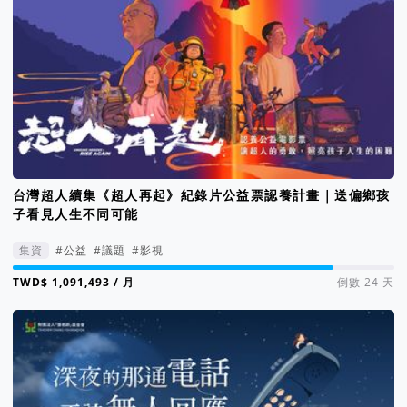
台灣超人續集《超人再起》紀錄片公益票認養計畫｜送偏鄉孩
子看見人生不同可能
集資
#公益
#議題
#影視
集資進度 84%
/ 月
倒數 24 天