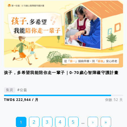
孩子，多希望我能陪你走一輩子｜0-70歲心智障礙守護計畫
集資
#公益
集資進度 90%
/ 月
倒數 52 天
2
3
4
5
›
»
1
…