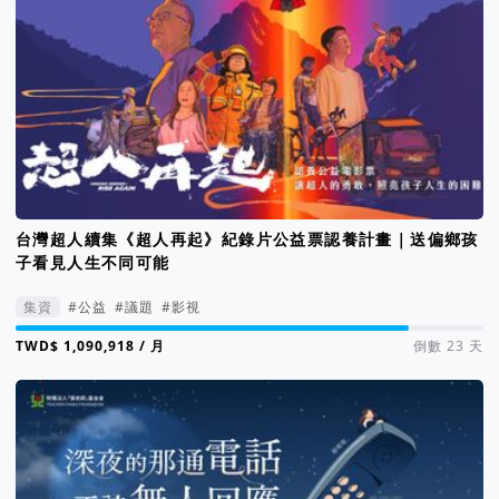
台灣超人續集《超人再起》紀錄片公益票認養計畫｜送偏鄉孩
子看見人生不同可能
集資
#公益
#議題
#影視
集資進度 84%
/ 月
倒數 23 天