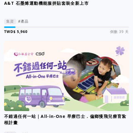
A&T 石墨烯運動機能服拼貼套裝全新上市
集資
#產品
集資進度 9%
倒數 39 天
不錯過任何一站｜All-in-One 早療巴士．偏鄉慢飛兒療育紮
根計畫