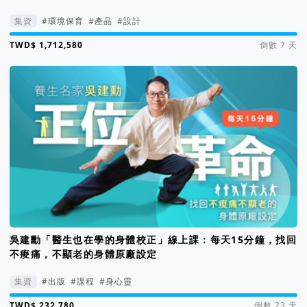
集資
#環境保育
#產品
#設計
集資進度 1713%
倒數 7 天
吳建勳「醫生也在學的身體校正」線上課：每天15分鐘，找回
不痠痛，不顯老的身體原廠設定
集資
#出版
#課程
#身心靈
集資進度 233%
倒數 23 天