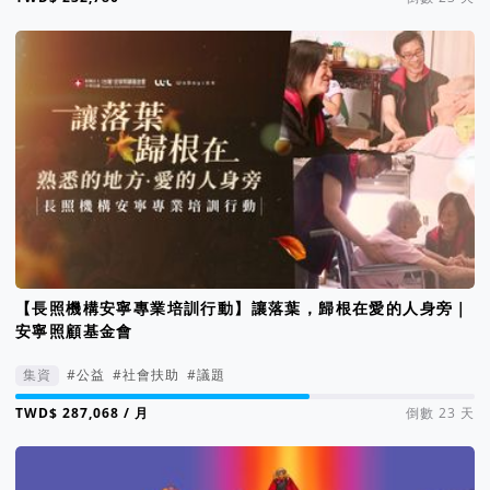
【長照機構安寧專業培訓行動】讓落葉，歸根在愛的人身旁｜
安寧照顧基金會
集資
#公益
#社會扶助
#議題
集資進度 64%
/ 月
倒數 23 天