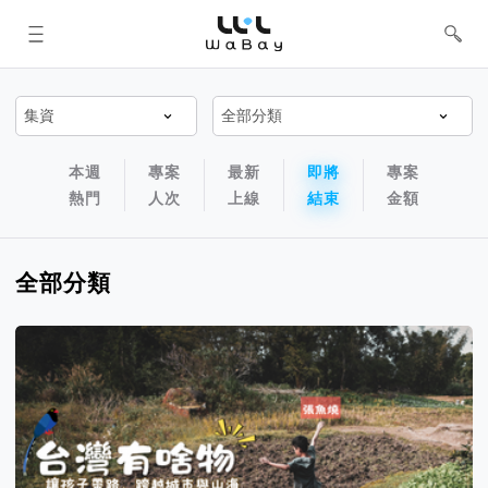
WaBay 挖貝 | 台灣最值得信賴的群眾
集資 / 群眾募資平台
專案排序以及過濾篩選器
專案排序導航欄
本週
專案
最新
即將
專案
熱門
人次
上線
結束
金額
全部分類