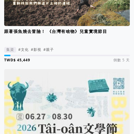
跟著張魚燒去冒險！ 《台灣有啥物》兒童實境節目
集資
#文化
#影視
#親子
集資進度 5%
倒數 5 天