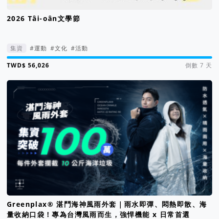
2026 Tâi-oân文學節
集資
#運動
#文化
#活動
集資進度 113%
倒數 7 天
Greenplax® 湛鬥海神風雨外套｜雨水即彈、悶熱即散、海
量收納口袋！專為台灣風雨而生，強悍機能 x 日常首選