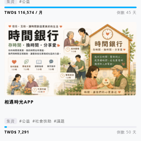
集資
#公益
集資進度 117%
/ 月
倒數 45 天
相遇時光APP
集資
#公益
#社會扶助
#議題
集資進度 2%
倒數 50 天