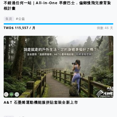
不錯過任何一站｜All-in-One 早療巴士．偏鄉慢飛兒療育紮
根計畫
集資
#公益
集資進度 116%
/ 月
倒數 46 天
A&T 石墨烯運動機能服拼貼套裝全新上市