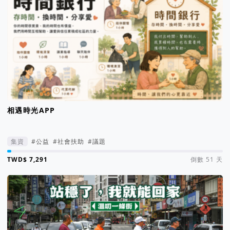
相遇時光APP
集資
#公益
#社會扶助
#議題
集資進度 2%
倒數 51 天