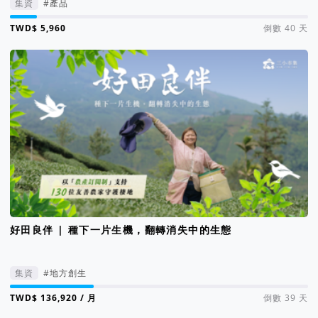
集資
#產品
集資進度 9%
倒數 40 天
好田良伴 | 種下一片生機，翻轉消失中的生態
集資
#地方創生
集資進度 28%
/ 月
倒數 39 天