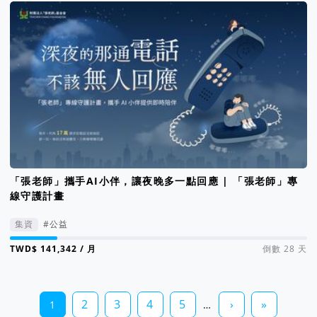
「張老師」攜手AI小伴，讓夜晚多一點回應 | 「張老師」專
線守護計畫
集資
#公益
集資進度 16%
/ 月
倒數 28 天
2
3
4
5
›
»
1
…