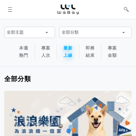
WaBay 挖貝 | 台灣最值得信賴的群眾
集資 / 群眾募資平台
專案排序以及過濾篩選器
專案排序導航欄
本週
專案
最新
即將
專案
熱門
人次
上線
結束
金額
全部分類