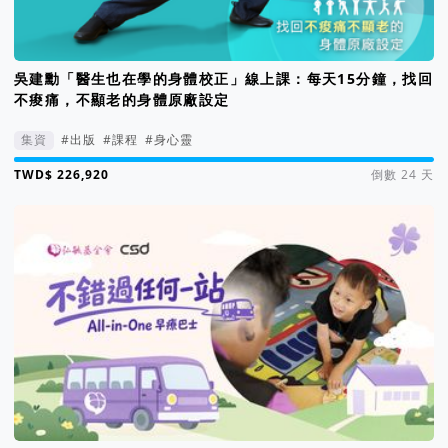
吳建勳「醫生也在學的身體校正」線上課：每天15分鐘，找回
不痠痛，不顯老的身體原廠設定
集資
#出版
#課程
#身心靈
集資進度 227%
倒數 24 天