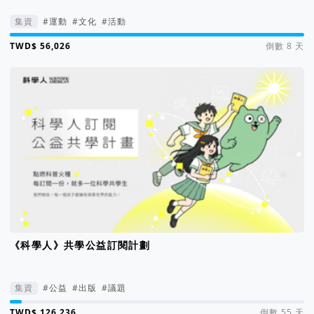
集資
#運動
#文化
#活動
集資進度 113%
倒數 8 天
《科學人》共學公益訂閱計劃
集資
#公益
#出版
#議題
集資進度 4%
倒數 55 天