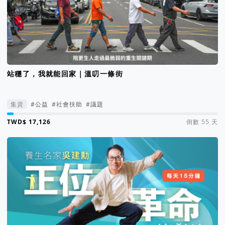
站穩了，我就能回家｜溫叨一條街
集資
#公益
#社會扶助
#議題
集資進度 3%
倒數 55 天