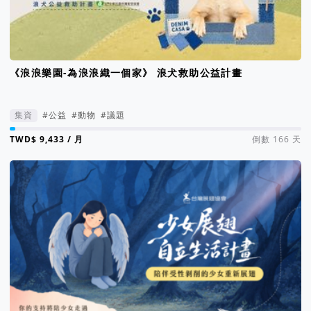
《浪浪樂園-為浪浪織一個家》 浪犬救助公益計畫
集資
#公益
#動物
#議題
集資進度 2%
/ 月
倒數 166 天