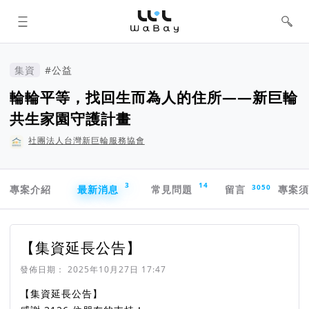
WaBay 挖貝 | 台灣最值得信賴的群眾
集資 / 群眾募資平台
集資
#公益
輪輪平等，找回生而為人的住所——新巨輪
共生家園守護計畫
社團法人台灣新巨輪服務協會
專案導航欄
3
14
3050
專案介紹
最新消息
常見問題
留言
專案
【集資延長公告】
發佈日期：
2025年10月27日 17:47
【集資延長公告】