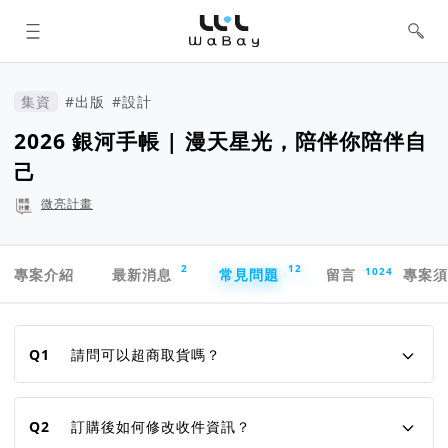
WaBay 挖貝 | 台灣最值得信賴的群眾
集資 / 群眾募資平台
集資
#出版
#設計
2026 銀河手帳 | 漫天星光，陪伴你陪伴自
己
微亮計畫
專案導航欄
2
12
1024
專案介紹
最新消息
常見問題
留言
專案
常見問題
Q1
請問可以超商取貨嗎？
Q2
訂購後如何修改收件資訊？