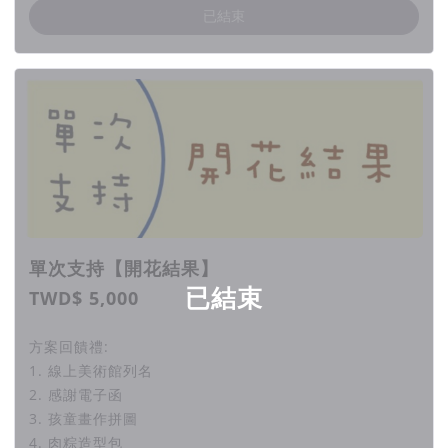
命必達完成目標，若產品給付及目標執行過程中有任何變因或時
已結束
程調整，都將主動以粉專貼文及 email 電子郵件通知報告所有
此專案的支持者，期間有任何問題也都可以寄信至客服信箱與我
們聯繫，再次感謝大家的支持。
▍聯絡我們
媒體朋友如有報導、採訪需求，請寄信至
adhd.home88@gmail.com，
單次支持【開花結果】
或使用官方網站或臉書粉絲專頁私訊 「社團法人台灣心動家族
已結束
TWD$ 5,000
兒童青少年關懷協會」 ，我們將盡快與您聯繫，謝謝。
電話：04-23265755
方案回饋禮:
1. 線上美術館列名
2. 感謝電子函
3. 孩童畫作拼圖
4. 肉粽造型包