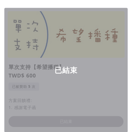
回饋項目
讓這些孩子，能夠找到自己的一片星空、大
⭐︎
放異彩
⭐︎
讓這些ADHD的孩子與你所想的，真的很不
⭐︎
一樣！
⭐︎
讓每個孩子都有發光的機會，都能夠在自己
⭐︎
單次支持【希望播種】
已結束
的天空裡捕捉星星
⭐︎
TWD$ 600
已被贊助
次
讓光芒照亮前方的路
⭐︎
⭐︎
方案回饋禮:
1. 感謝電子函
☼ 我們是心動家族協會，由一群專業的醫師、心理師、教授、
社工師等專業人員組成，以及數千位家長與老師們共同合作。
從
已結束
2015年至今，一直致力於推廣更全面的ADHD專業知識，幫助