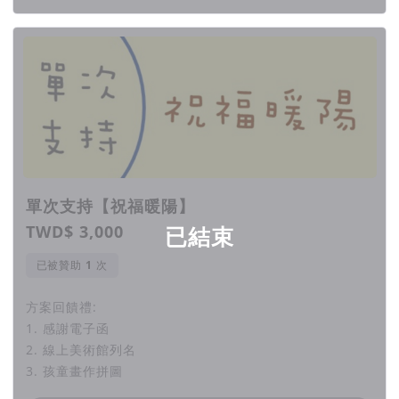
☼期待透過小畫家培育與線上美術館成立計畫，打造兒童和家長
共同成長的雙贏結果!
☼也期待協會所散發出的溫暖可以持續地在每個人心中流傳著...
一起加入小美術家培育計畫吧!
單次支持【祝福暖陽】
TWD$ 3,000
已結束
▍風險與變數
已被贊助
次
本次計劃由「社團法人台灣心動家族兒童青少年關懷協會」發
方案回饋禮:
起，並協助產品出貨、寄送服務；計劃委託「貝殼放大股份有限
1. 感謝電子函
公司」負責行銷策劃。 （計畫客服信箱：
2. 線上美術館列名
adhd.home88@gmail.com）
3. 孩童畫作拼圖
計畫結束後，我們將會依承諾時間給付所有贊助者品項，也會使