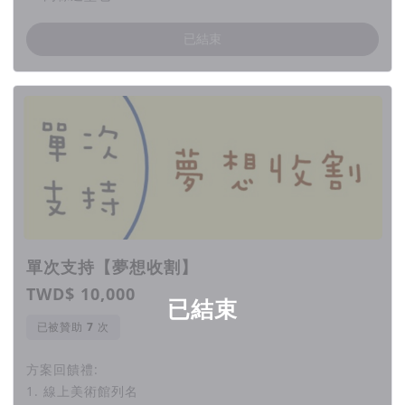
◆ 勸募字號 : 中市社團字第1120101040號
已結束
◆ 立案字號 : 內政部台團字第1040013275
◆ 組織名稱 : 社團法人台灣心動家族兒童青少年關懷協會
◆ 統編 : 47263469
單次支持【夢想收割】
TWD$ 10,000
已結束
已被贊助
次
方案回饋禮:
1. 線上美術館列名