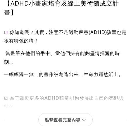
【ADHD小畫家培育及線上美術館成立計
畫】
☑︎
你知道嗎？其實...注意不足過動疾患(ADHD)孩童也是
很有特色的唷！
當畫筆在他們的手中、當他們擁有能夠盡情揮灑的時
刻...
一幅幅獨一無二的畫作被創造出來，生命力躍然紙上。
☑︎
為了鼓勵更多的ADHD孩童能夠發展出自己的亮點與
特色
心動家族協會決定開啟
「ADHD小美術家培育計畫」
！
點擊查看完整內容