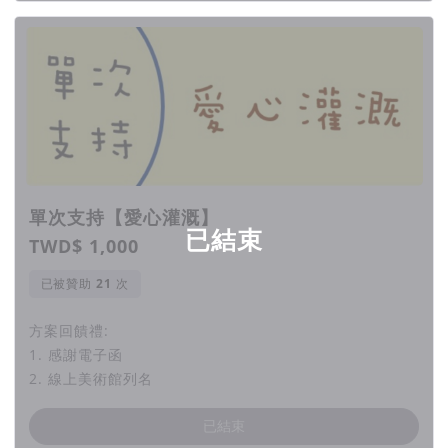
更多人認識這些特色兒童。
並舉辦多元課程、活動，期待能夠展
望更多家庭，共創雙贏未來。
幫助每個ADHD孩童發展自己的
亮點
單次支持【愛心灌溉】
一起培育出更多小小美術家！
已結束
TWD$ 1,000
需要你的幫助！
已被贊助
次
方案回饋禮:
👉👉👉112年 ADHD兒童心動美術展 回顧影片
1. 感謝電子函
2. 線上美術館列名
已結束