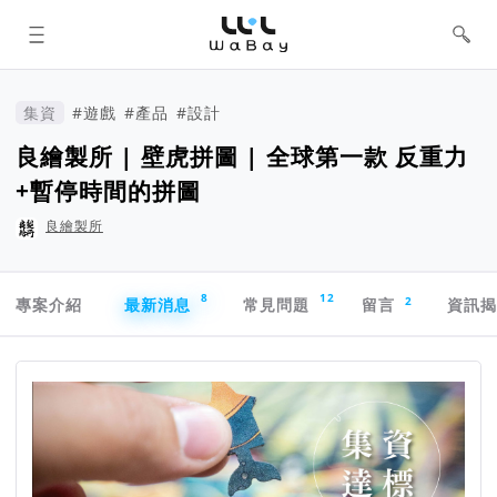
WaBay 挖貝 | 台灣最值得信賴的群眾
集資 / 群眾募資平台
集資
#遊戲
#產品
#設計
良繪製所 | 壁虎拼圖 | 全球第一款 反重力
+暫停時間的拼圖
良繪製所
專案導航欄
8
12
2
專案介紹
最新消息
常見問題
留言
資訊