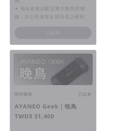
務。
✦ 地址若無法配送將主動與您聯
絡，本公司保有出貨與否之權利。
已結束
限時優惠
已結束
AYANEO Geek｜晚鳥
TWD$ 31,400