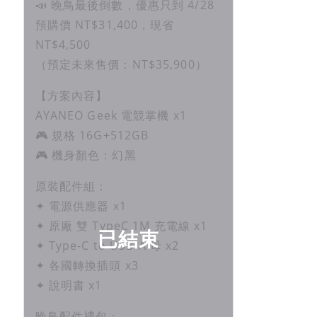
📣 晚鳥最後倒數，優惠只到 4/28
預購價 NT$31,400，現省
NT$4,500
（預定未來售價：NT$35,900）
【方案內容】
AYANEO Geek 電競掌機 x1
🎮 規格 16G+512GB
🎮 機身顏色：幻黑
原裝配件組：
✦ 電源供應器 x1
✦ 原廠 雙 TypeC 1M 充電線 x1
已結束
✦ Type-C to USB-A 母 x2
✦ 各國轉換插頭 x3
✦ 說明書 x1
晚鳥配件禮包：