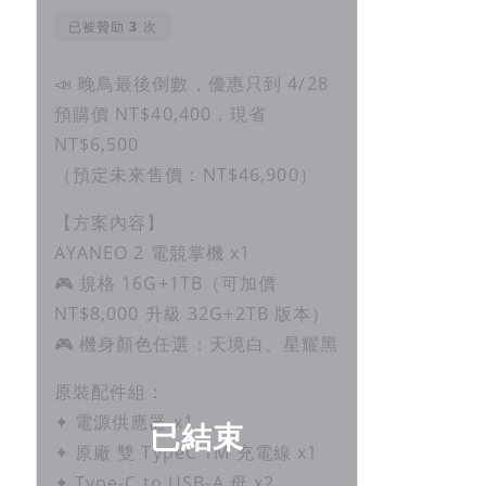
已被贊助
次
📣 晚鳥最後倒數，優惠只到 4/28
預購價 NT$40,400，現省
NT$6,500
（預定未來售價：NT$46,900）
【方案內容】
AYANEO 2 電競掌機 x1
🎮 規格 16G+1TB（可加價
NT$8,000 升級 32G+2TB 版本）
🎮 機身顏色任選：天境白、星耀黑
原裝配件組：
✦ 電源供應器 x1
已結束
✦ 原廠 雙 TypeC 1M 充電線 x1
✦ Type-C to USB-A 母 x2