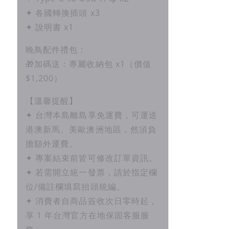
✦ 各國轉換插頭 x3
✦ 說明書 x1
晚鳥配件禮包：
🎁加碼送：專屬收納包 x1（價值
$1,200）
【溫馨提醒】
✦ 台灣本島離島享免運費，可運送
港澳新馬、美歐澳洲地區，然須負
擔額外運費。
✦ 專案結束前皆可修改訂單資訊。
✦ 若需開立統一發票，請於指定欄
位/備註欄填寫抬頭統編。
✦ 消費者自商品簽收次日零時起，
享 1 年台灣官方在地保固客服服