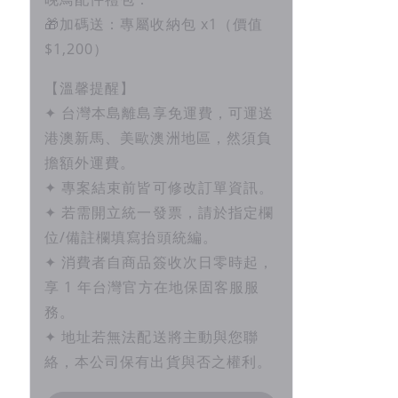
🎁加碼送：專屬收納包 x1（價值
$1,200）
【溫馨提醒】
✦ 台灣本島離島享免運費，可運送
港澳新馬、美歐澳洲地區，然須負
擔額外運費。
✦ 專案結束前皆可修改訂單資訊。
✦ 若需開立統一發票，請於指定欄
位/備註欄填寫抬頭統編。
✦ 消費者自商品簽收次日零時起，
享 1 年台灣官方在地保固客服服
務。
✦ 地址若無法配送將主動與您聯
絡，本公司保有出貨與否之權利。