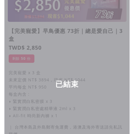
淡化斑點與黑色素，自然感的嫩淨瑩潤。
▉ 玻尿酸
絕對經典的保養成分，給你極致鎖水的柔嫩光滑。
【完美寵愛】早鳥優惠 73折｜總是愛自己｜3
盒
▉ 蔓越莓
TWD$ 2,850
提升私密處防護力，培養健康有感的平衡體質。
剩餘
50
份
▉ 淨化甘胺酸
完美寵愛 x 3 盒
平衡私密菌叢，對抗白色念珠菌，還你本真清爽氣息。
未來定價 NT$ 3894，現省 NT$ 1044
已結束
平均每盒 NT$ 950
每盒內含 :
▉ 功能簡介：
◗ 緊實潤白私密膜 x 3
◗ 緊實潤白私密處精華液 2ml x 3
保養私密肌膚的穿戴式面膜。
◗ All-fit 時尚新內褲 x 1
日常使用，特別適合經期前後敏感時，抑菌配方平衡私
｜ 台灣本島及外島郵寄免運費，港澳及海外寄送請先私訊
密菌叢，減少異味；蔓越莓成分提升防護力，讓私密處