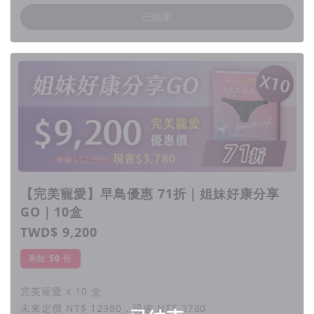
1. 本產品為一次性外用產品，勿重覆使用；建議使用時
已結束
間不超過30分鐘，請置於孩童不易取得處。
2. 生理期或表皮有外傷時，請勿使用；使用中如有不
適，請立即停止使用，以大量清水沖洗，並請教專業醫
師。
3. 產品請置於陰涼乾澡處，避免陽光直接照射，開封後
請立即使用完畢。
▎退換貨規則
依《消費者保護法》規定，商品簽收翌日起為七天之鑑
【完美寵愛】早鳥優惠 71折｜姐妹好康分享
賞期，欲退購者請於七日内提出，逾期恕不受理。退回
商品必須是全新未拆封狀態且包装完整（含商品本體、
GO｜10盒
配件、贈品、原廠包裝及所有附隨文件或資料），如果
TWD$ 9,200
遺失、毀損或缺件，將按損毁程度賠償整新費用，並視
剩餘
50
份
情況可能影響退貨權益。因本產品屬個人私密用品，為
保護他人權益，一經拆封便不接受退換貨。
完美寵愛 x 10 盒
未來定價 NT$ 12980，現省 NT$ 3780