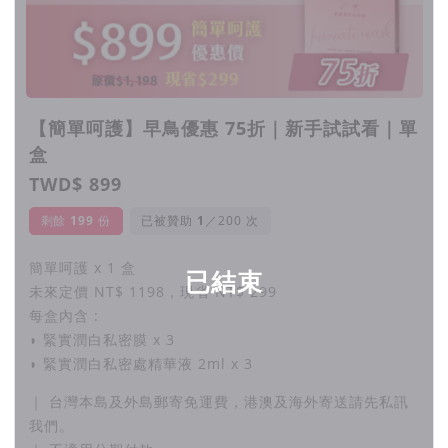
隨著女孩年齡的增長，她們可能會面臨一些私密處困
擾。例如，經期前後，私密處可能會感到搔癢和乾澀。
【簡單呵護】早鳥優惠 75折｜新手試試看｜單
此外，私密處的顏色也可能變得暗沉。然而，有些女孩
盒
可能不適應現在市面上私密處保養品的使用方式，或是
TWD$ 899
因為忙碌而沒有時間進行保養。
剩餘
199
份
已被贊助
／200 次
簡單呵護 x 1 盒
已結束
未來定價 NT$ 1198，現省 NT$ 299
每盒內含 :
◗ 緊實潤白私密膜 x 3
◗ 緊實潤白私密處精華液 2ml x 3
｜ 台灣本島及外島郵寄免運費，港澳及海外寄送請先私訊
我們。