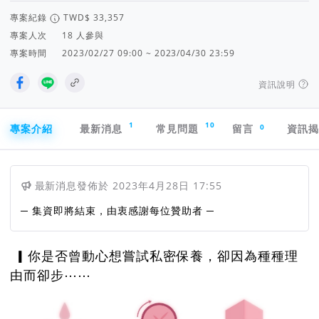
專案紀錄
專案人次
人參與
專案時間
2023/02/27 09:00 ~ 2023/04/30 23:59
資訊說明
專案導航欄
1
10
0
專案介紹
最新消息
常見問題
留言
資訊
最新消息
發佈於
2023年4月28日 17:55
─ 集資即將結束，由衷感謝每位贊助者 ─
▎你是否曾動心想嘗試私密保養，卻因為種種理
由而卻步⋯⋯