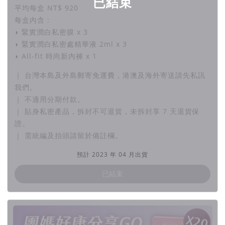
已結束
▎風險與承諾
平均每盒 NT$ 920
募資預購計畫有眾多變數，我們團隊會盡最大努力，確
每盒內含 :
認每個過程，但如遇不可控之因素（生產備貨意外、天
◗ 緊實潤白私密膜 x 3
災與人為…等各種不可預期的之變數），將於第一時間
◗ 緊實潤白私密處精華液 2ml x 3
通知您最新的備貨狀態與到貨日期。
◗ All-fit 時尚新內褲 x 1
當您贊助此計畫即同意承擔此風險，並接受可能延退替
｜ 台灣本島及外島郵寄免運費，港澳及海外寄送請先私訊
換之變因，若無法接受可能（不一定會發生）延退替
我們。
換，請來信客服，取消您的贊助。
｜ 不適用分期付款。
｜ 貼身私密產品，拆封不可退貨，未拆封享 7 天退貨保
▎聯絡我們
證。
｜ 需統編及抬頭請留於備註欄。
客服問題 請私訊 → CoziLife 粉絲官網：
預計 2023 年 04 月出貨
https://www.facebook.com/Cozilife2022/
取消贊助 請寄信 → Email: service@tantuc.com
已結束