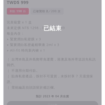
TWD$ 999
因此，我們打造了不被時間空間限制，且就算沒有使用
剩餘
198
份
已被贊助
／200 次
過相關保養產品也能輕鬆上手的不害羞私密膜！
完美寵愛 x 1 盒
已結束
未來定價 NT$ 1298，現省 NT$ 299
▉ 創新達人
每盒內含 :
◗ 緊實潤白私密膜 x 3
別再躺著敷面膜啦！私密膜革命來襲，該跟濕答面膜說
◗ 緊實潤白私密處精華液 2ml x 3
掰掰！全球首款私密處面膜，貼心設計，用完撕下丟掉
◗ All-fit 時尚新內褲 x 1
就好，簡單乾淨不黏手。
｜ 台灣本島及外島郵寄免運費，港澳及海外寄送請先私訊
我們。
▉ 獨特專利 / 新品登場
｜ 不適用分期付款。
特殊敷料打造創新穿戴式設計，把有效成分集中在表
｜ 貼身私密產品，拆封不可退貨，未拆封享 7 天退貨保
證。
面，釋放迅速，短時間內見效，穩固好用不會掉。
｜ 需統編及抬頭請留於備註欄。
▉ UP!UP! 加贈保濕精華液
預計 2023 年 04 月出貨
獨家送 2ml 精華液小包，搭配私密膜保養加倍！單獨使