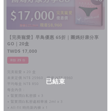
【完美寵愛】早鳥優惠 65折｜團媽好康分享
GO｜20盒
TWD$ 17,000
剩餘
25
份
完美寵愛 x 20 盒
未來定價 NT$ 25960，現省 NT$ 8960
已結束
平均每盒 NT$ 850
每盒內含 :
◗ 緊實潤白私密膜 x 3
◗ 緊實潤白私密處精華液 2ml x 3
◗ All-fit 時尚新內褲 x 1