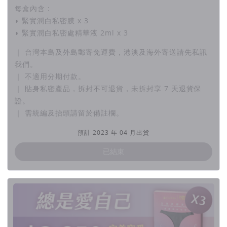
些需求的成分，讓你的私密部位得到全方位的寵愛，保
每盒內含 :
持健康和舒適。
◗ 緊實潤白私密膜 x 3
◗ 緊實潤白私密處精華液 2ml x 3
▉ 澳洲超級水果 卡卡杜果
｜ 台灣本島及外島郵寄免運費，港澳及海外寄送請先私訊
我們。
維他命C是柳橙含量的100倍，植物活性協助膠原蛋白生
｜ 不適用分期付款。
成，淨白與改善暗沈的最佳拍檔！
｜ 貼身私密產品，拆封不可退貨，未拆封享 7 天退貨保
證。
▉ 冰島雨生紅球藻
｜ 需統編及抬頭請留於備註欄。
北極冰霜滋養，凍原下的自然禮讚，純淨緊緻淡化皺
預計 2023 年 04 月出貨
紋。
已結束
▉ 溝鹿角菜萃取
防止老化保濕精萃，改善膚色不均。
▉ 熊果素