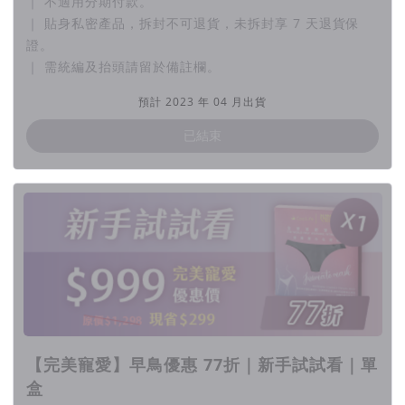
｜ 不適用分期付款。
｜ 貼身私密產品，拆封不可退貨，未拆封享 7 天退貨保
證。
｜ 需統編及抬頭請留於備註欄。
預計 2023 年 04 月出貨
▎為自己準備最安心的私密保養情境
為自己準備最安心的私密保養情境，是重要的自我關愛
已結束
行動，尤其對女性而言更是不可或缺的。
可是，市面上的私密保養產品雖然成熟，但是卻未曾解
決以下問題：
塗抹式私密部位保養產品，需要在使用後進行清洗，因
此會有時空的限制。此外，它停留在肌膚上的時間不
長，保養效果有限。
面膜式私密部位保養產品則需要在隱私空間使用，並且
需要額外的墊毛巾等工具，使用起來比較麻煩，可能不
【完美寵愛】早鳥優惠 77折｜新手試試看｜單
太適合忙碌的人士。
盒
▎給你輕鬆上手的不害羞私密膜