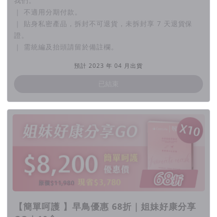
我們。
健康漂亮。
｜ 不適用分期付款。
｜ 貼身私密產品，拆封不可退貨，未拆封享 7 天退貨保
美白緊實保濕效果，維持私密處潔白緊緻，鎖水淡化皺
證。
紋。
｜ 需統編及抬頭請留於備註欄。
每周建議用2次以上，每次20~30分鐘達到最佳效果。
預計 2023 年 04 月出貨
已結束
▉ 輕鬆保養：
只需將私密膜貼在內褲上，瞬間保養上線，像使用護墊
一樣方便。用完撕下即可丟棄，乾淨不沾手，享受無拘
束保養。一起來體驗CoziLife帶來的新保養感受！
▎
開箱
【簡單呵護 】早鳥優惠 68折｜姐妹好康分享