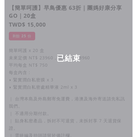
【簡單呵護】早鳥優惠 63折｜團媽好康分享
GO｜20盒
TWD$ 15,000
剩餘
25
份
簡單呵護 x 20 盒
已結束
未來定價 NT$ 23960，現省 NT$ 8960
平均每盒 NT$ 750
每盒內含 :
◗ 緊實潤白私密膜 x 3
◗ 緊實潤白私密處精華液 2ml x 3
｜ 台灣本島及外島郵寄免運費，港澳及海外寄送請先私訊
我們。
｜ 不適用分期付款。
｜ 貼身私密產品，拆封不可退貨，未拆封享 7 天退貨保
證。
｜ 需統編及抬頭請留於備註欄。