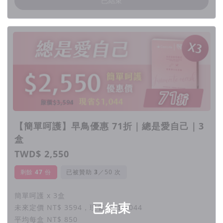
已結束
用也沒問題，約會出門輕巧放皮夾，成為你的隨身好夥
伴。
▉ All-fit 調整內褲
禮盒組附 All-fit 內褲，側邊調整式腰帶設計，24 吋~
40 吋都適合。環保再製材質，貼身舒適可重穿，簡約無
痕設計讓穿搭滿分，舒適透氣也滿分。
▉ 寵愛私密肌膚的精選成分
【簡單呵護】早鳥優惠 71折｜總是愛自己｜3
特效嫩白、保濕、緊實、抑菌、香氛可可愛愛配方，讓
盒
私密處回歸潤白。
TWD$ 2,550
▎美好成分搶先看
剩餘
47
份
已被贊助
／50 次
白皙緊緻、鎖水保濕和淡化紋路是常見的私密部位保養
簡單呵護 x 3盒
需求，而添加了蔓越莓的抑菌配方可以平衡私密部位的
已結束
未來定價 NT$ 3594，現省 NT$ 1044
菌叢，提升防護力。因此，我們設計了能夠同時滿足這
平均每盒 NT$ 850