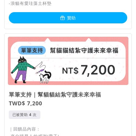
-浪貓有愛珪藻土杯墊
贊助
單筆支持｜幫貓貓結紮守護未來幸福
TWD$ 7,200
已被贊助
次
｜回饋品內容：