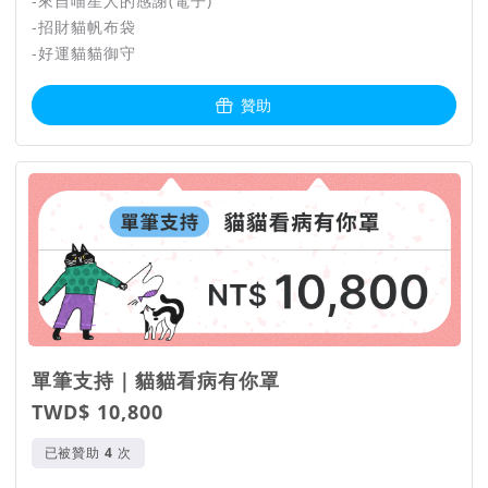
-來自喵星人的感謝(電子)
-招財貓帆布袋
-好運貓貓御守
贊助
單筆支持｜貓貓看病有你罩
TWD$ 10,800
已被贊助
次