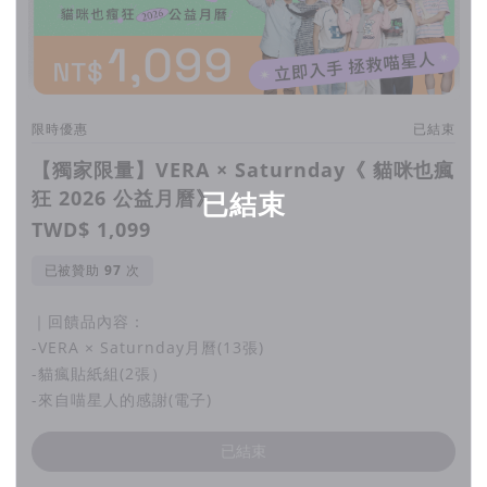
限時優惠
已結束
【獨家限量】VERA × Saturnday《 貓咪也瘋
狂 2026 公益月曆》
已結束
TWD$ 1,099
已被贊助
次
｜回饋品內容：
-VERA × Saturnday月曆(13張)
-貓瘋貼紙組(2張）
-來自喵星人的感謝(電子)
已結束