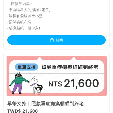
｜回饋品內容：
-來自喵星人的感謝 (電子)
-浪貓有愛珪藻土杯墊
-招財貓帆布袋
-貓瘋貼紙一組(2入)
贊助
單筆支持｜照顧重症癱瘓貓貓到終老
TWD$ 21,600