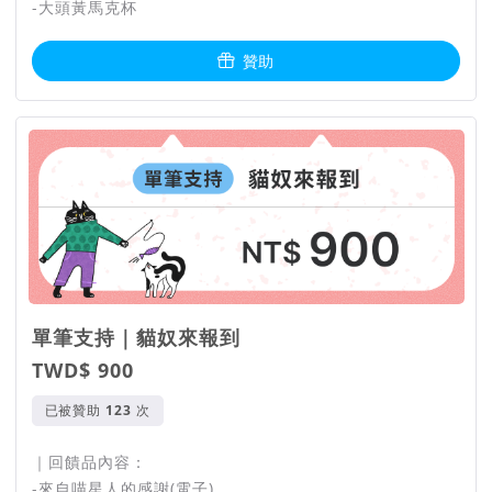
-大頭黃馬克杯
贊助
單筆支持｜貓奴來報到
TWD$ 900
已被贊助
次
｜回饋品內容：
-來自喵星人的感謝(電子)