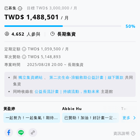
已募集
目標
/ 月
/ 月
50%
集資進度 50%
人參與
|
長期集資
定期定額
/ 月
單次贊助
專案時間
2025/08/28 20:00 ~ 長期集資
與
獨立集資網站
、
第二次生命-浪貓救助公益計畫｜線下匯款
共同
集資
同時收錄在
公益長流計畫｜持續流動，推動未來
主題館
黃盈婷
Abbie Hu
Tony
一起努力！一起集氣！期待...
已贊助！加油！好計畫一定...
更多
好計畫一
資訊說明