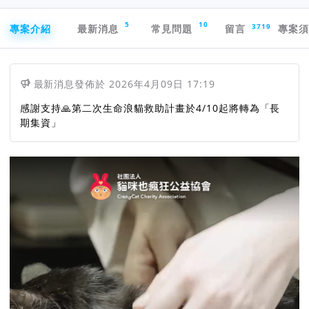
專案導航欄
5
10
3719
專案介紹
最新消息
常見問題
留言
專案
最新消息
發佈於
2026年4月09日 17:19
感謝支持🙏第二次生命浪貓救助計畫於4/10起將轉為「長
期集資」