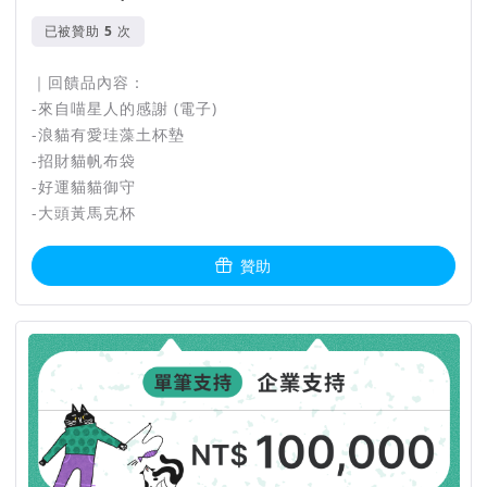
已被贊助
次
｜回饋品內容：
-來自喵星人的感謝 (電子)
-浪貓有愛珪藻土杯墊
-招財貓帆布袋
-好運貓貓御守
-大頭黃馬克杯
贊助