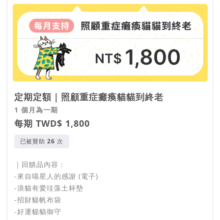
定期定額｜照顧重症癱瘓貓貓到終老
1 個月為一期
每期 TWD$ 1,800
已被贊助
次
｜回饋品內容：
-來自喵星人的感謝 (電子)
-浪貓有愛珪藻土杯墊
-招財貓帆布袋
-好運貓貓御守