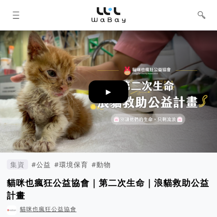
WaBay 挖貝 | 台灣最值得信賴的群眾
集資 / 群眾募資平台
►
集資
#公益
#環境保育
#動物
貓咪也瘋狂公益協會｜第二次生命｜浪貓救助公益
計畫
貓咪也瘋狂公益協會