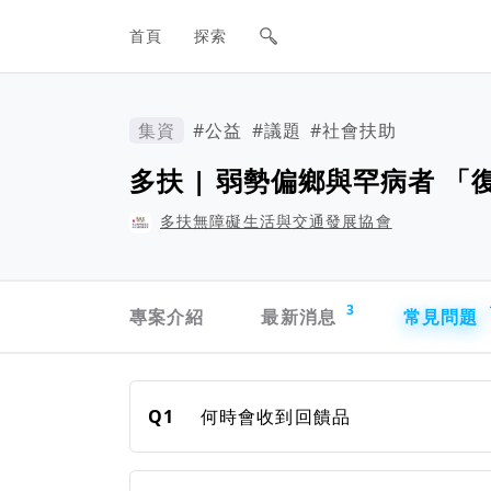
網站主要導航欄
首頁
探索
集資
#公益
#議題
#社會扶助
多扶 | 弱勢偏鄉與罕病者 
多扶無障礙生活與交通發展協會
專案導航欄
3
專案介紹
最新消息
常見問題
常見問題
Q1
何時會收到回饋品