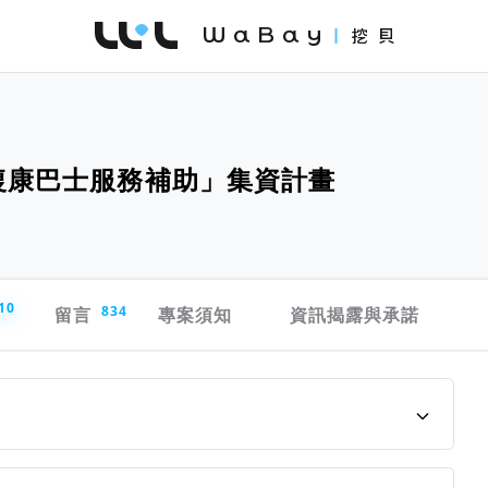
WaBay 挖貝 | 台灣最值得信賴的群眾集資 / 
「復康巴士服務補助」集資計畫
10
留言
834
專案須知
資訊揭露與承諾