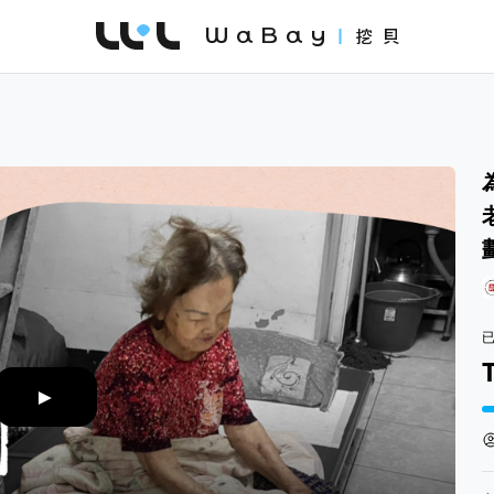
WaBay 挖貝 | 台灣最值得信賴的群眾集資 / 
►
集