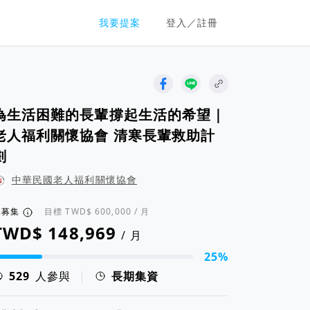
群眾募資平台
我要提案
登入／註冊
為生活困難的長輩撐起生活的希望｜
老人福利關懷協會 清寒長輩救助計
劃
中華民國老人福利關懷協會
已募集
目標
/ 月
/ 月
25%
資進度 25%
人參與
|
長期集資