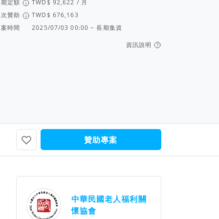
定期定額
/ 月
單次贊助
專案時間
2025/07/03 00:00 ~ 長期集資
資訊說明
Lucy Chiu
資成功～...
辛苦了，你是最棒的！一起...
贊助專案
團隊資訊
中華民國老人福利關
懷協會