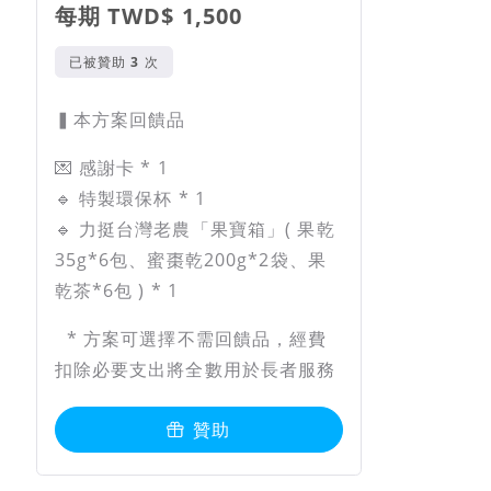
每期 TWD$ 1,500
已被贊助
次
▍本方案回饋品
💌 感謝卡 * 1
🔹 特製環保杯 * 1
🔹 力挺台灣老農「果寶箱」( 果乾
35g*6包、蜜棗乾200g*2袋、果
乾茶*6包 ) * 1
* 方案可選擇不需回饋品，經費
扣除必要支出將全數用於長者服務
贊助