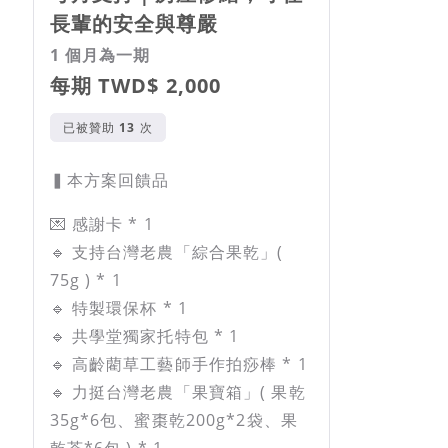
長輩的安全與尊嚴
1 個月為一期
每期 TWD$ 2,000
已被贊助
次
▍本方案回饋品
💌 感謝卡 * 1
🔹 支持台灣老農「綜合果乾」(
75g ) * 1
🔹 特製環保杯 * 1
🔹 共學堂獨家托特包 * 1
🔹 高齡藺草工藝師手作拍痧棒 * 1
🔹 力挺台灣老農「果寶箱」( 果乾
35g*6包、蜜棗乾200g*2袋、果
乾茶*6包 ) * 1