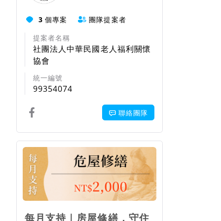
3
個專案
團隊提案者
提案者名稱
社團法人中華民國老人福利關懷
協會
統一編號
99354074
聯絡團隊
回饋項目
每月支持｜房屋修繕，守住