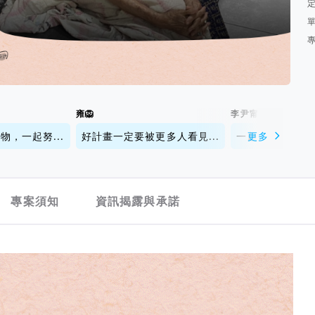
雍🦁
李尹甯
，一起努...
好計畫一定要被更多人看見...
一起集氣！期待集
更多
專案須知
資訊揭露與承諾