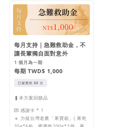
每月支持｜急難救助金，不
讓長輩獨自面對意外
1 個月為一期
每期 TWD$ 1,000
已被贊助
次
▍本方案回饋品
💌 感謝卡 * 1
🔹 力挺台灣老農「果寶箱」( 果乾
35g*6包、蜜棗乾200g*2袋、果