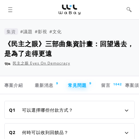
WaBay 挖貝 | 台灣最值得信賴的群眾
集資 / 群眾募資平台
集資
#議題
#影視
#文化
《民主之眼》三部曲集資計畫：回望過去，
是為了走得更遠
民主之眼 Eyes On Democracy
專案導航欄
9
9
1042
專案介紹
最新消息
常見問題
留言
專案
常見問題
Q1
可以選擇哪些付款方式？
Q2
何時可以收到回饋品？