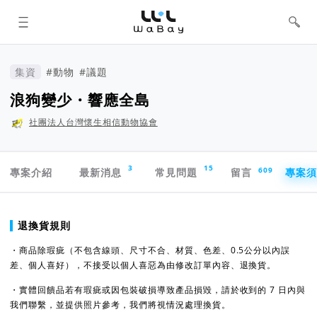
WaBay 挖貝 | 台灣最值得信賴的群眾
集資 / 群眾募資平台
集資
#動物
#議題
浪狗變少・響應全島
社團法人台灣懷生相信動物協會
專案導航欄
3
15
609
專案介紹
最新消息
常見問題
留言
專案
專案須知
退換貨規則
・商品除瑕疵（不包含線頭、尺寸不合、材質、色差、0.5公分以內誤
差、個人喜好），不接受以個人喜惡為由修改訂單內容、退換貨。
・實體回饋品若有瑕疵或因包裝破損導致產品損毀，請於收到的 7 日內與
我們聯繫，並提供照片參考，我們將視情況處理換貨。