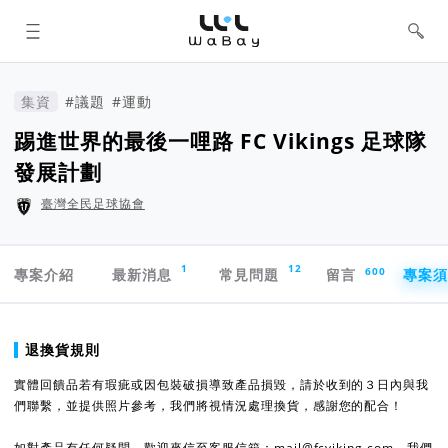
WaBay 挖貝 | 台灣最值得信賴的群眾
集資 / 群眾募資平台
集資
#議題
#運動
踢進世界的最後一哩路 FC Vikings 足球隊
發展計劃
臺灣全民足球協會
專案導航欄
1
12
600
專案介紹
最新消息
常見問題
留言
專案
專案須知
退換貨規則
實體回饋品若有瑕疵或因包裝破損導致產品損毀，請於收到的３日內與我
們聯繫，並提供照片參考，我們將視情況處理換貨，感謝您的配合！
如對產品有任何疑問，歡迎來信至客服信箱：mail@fcviking.com，我們