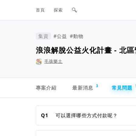
網站主要導航欄
首頁
探索
集資
#公益
#動物
浪浪解脫公益火化計畫 - 北
毛孩樂土
專案導航欄
3
專案介紹
最新消息
常見問題
常見問題
Q1
可以選擇哪些方式付款呢？