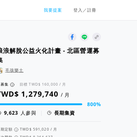
群眾募資平台
我要提案
登入／註冊
浪浪解脫公益火化計畫 - 北區營運募
集
毛孩樂土
已募集
目標
/ 月
/ 月
800%
資進度 800%
人參與
|
長期集資
定期定額
/ 月