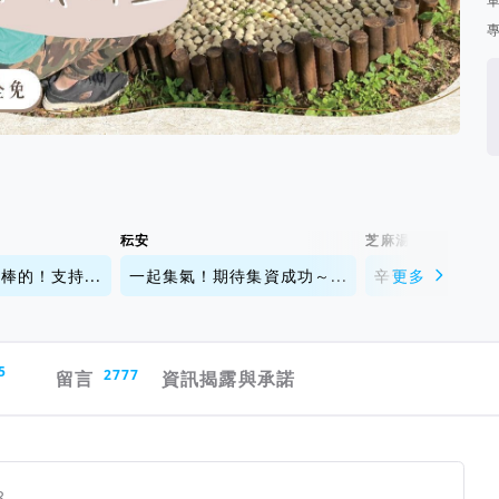
秐安
芝麻湯圓
的！支持...
一起集氣！期待集資成功～...
辛苦了，茸茸花園
更多
5
留言
2777
資訊揭露與承諾
8