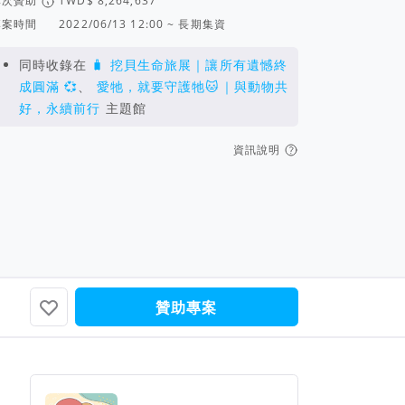
單次贊助
專案時間
2022/06/13 12:00 ~ 長期集資
同時收錄在
🧳 挖貝生命旅展｜讓所有遺憾終
成圓滿 💞
、
愛牠，就要守護牠🐱｜與動物共
好，永續前行
主題館
資訊說明
Jie Lin
是最棒的...
全力支持～已贊助！加油！
贊助專案
團隊資訊