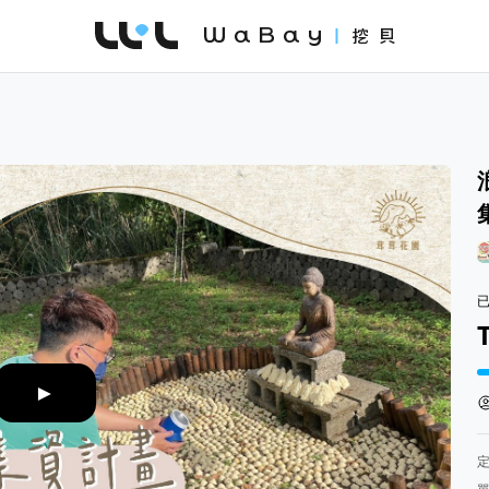
WaBay 挖貝 | 台灣最值得信賴的群眾集資 / 
集
►