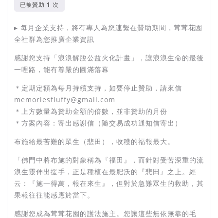
已被贊助
次
點擊網址加入：https://lin.ee/8GuyeOf
▸ 每月企業支持，將有專人為您連繫在贊助期間，茸茸花園
全社群為您推廣企業資訊
// 北部已經啟動24小時服務，我們
感謝您支持「浪浪解脫公益火化計畫」，讓浪浪生命的最後
希望繼續延續下去 //
一哩路，能有尊嚴的圓滿落幕
＊定期定額為每月持續支持，如要停止贊助，請來信
雖然因為過去擁有相關經驗，目前行動開展尚稱順暢，但我們仍
memoriesfluffy@gmail.com
需要更多的響應，來補足人力物力的缺口，並將行動推廣至全台
＊上方數量為贊助金額的倍數，並非贊助的月份
灣。
＊方案內容：寄出感謝信（隨交易成功通知信寄出）
【資金規劃】
布施給最苦難的眾生（悲田），收穫的福報最大。
「佛門中將布施的對象稱為『福田』，而針對受苦深重的流
浪生靈伸出援手，正是種植在最肥沃的『悲田』之上。經
云：『施一得萬，報在來生』，但對於急難眾生的救助，其
邀請你一起支持，讓《浪浪解脫火
果報往往能感應於當下。
化》繼續延續！
感謝您成為茸茸花園的護法施主。您讓這些無依無靠的毛