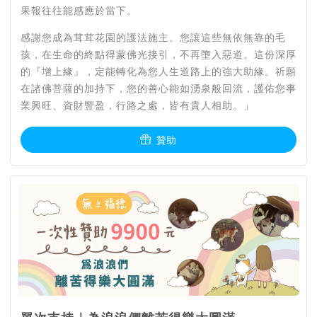
果報往往能感應於當下。
感謝您成為茸茸花園的護法施主。您讓這些無依無靠的毛
孩，在生命的終點得蒙佛光接引，不再墮入惡道。這份深厚
的『增上緣』，定能轉化為您人生道路上的強大助緣。祈願
在諸佛菩薩的加持下，您的善心能如湧泉般回流，護佑您事
業興旺、資財豐盈，行路之處，皆有貴人相助。」
贊助