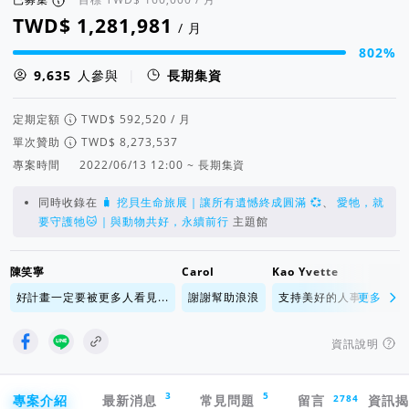
/ 月
802%
集資進度 802%
人參與
|
長期集資
定期定額
/ 月
單次贊助
專案時間
2022/06/13 12:00 ~ 長期集資
同時收錄在
🧳 挖貝生命旅展｜讓所有遺憾終成圓滿 💞
、
愛牠，就
要守護牠🐱｜與動物共好，永續前行
主題館
陳笑寧
Carol
Kao Yvette
好計畫一定要被更多人看見...
謝謝幫助浪浪
支持美好的人事物，一起努
更多
資訊說明
專案導航欄
3
5
2784
專案介紹
最新消息
常見問題
留言
資訊