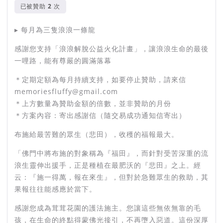
已被贊助
次
毛孩們因為先天上的條件限制，他們沒辦法為自己的來世造善積
福，這也是為什麼我們想要幫助那些容易被輕視、忽略的毛孩子
▸ 每月為三隻浪浪一條龍
們，只要好好照顧牠們、結下善緣、為其祝願，未來就會用最好
的方式再相會。
感謝您支持「浪浪解脫公益火化計畫」，讓浪浪生命的最後
一哩路，能有尊嚴的圓滿落幕
【環保灑葬】
＊定期定額為每月持續支持，如要停止贊助，請來信
memoriesfluffy@gmail.com
浪浪火化後，骨灰會送回園區聖地進行灑葬與祈福儀式，在框限
＊上方數量為贊助金額的倍數，並非贊助的月份
的範圍內進行環保的灑葬。關於環保、動物相關的法規問題，我
＊方案內容：寄出感謝信（隨交易成功通知信寄出）
們都會諮詢專業的法律夥伴「環宇法律事務所」，希望能盡可能
的把每件小事都做好。
布施給最苦難的眾生（悲田），收穫的福報最大。
「佛門中將布施的對象稱為『福田』，而針對受苦深重的流
浪生靈伸出援手，正是種植在最肥沃的『悲田』之上。經
// 茸茸花園已經完成多起浪浪解脫
云：『施一得萬，報在來生』，但對於急難眾生的救助，其
果報往往能感應於當下。
火化行動 //
感謝您成為茸茸花園的護法施主。您讓這些無依無靠的毛
孩，在生命的終點得蒙佛光接引，不再墮入惡道。這份深厚