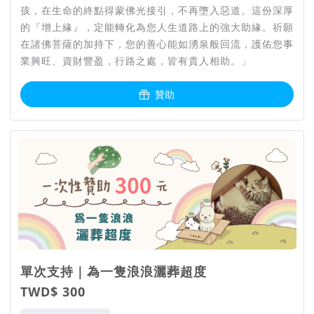
孩，在生命的終點得蒙佛光接引，不再墮入惡道。這份深厚
的『增上緣』，定能轉化為您人生道路上的強大助緣。祈願
雖然一條龍的整合讓我們得以用比較低的成本去實現這項行動，
在諸佛菩薩的加持下，您的善心能如湧泉般回流，護佑您事
但是為每隻浪浪進行一條龍善終祈福的成本，仍然會落在大約
業興旺、資財豐盈，行路之處，皆有貴人相助。」
1,500-1800（桃竹地區）元左右，包含了24小時的接體及客服
人員、接送遺體的交通成本、火化的費用、耗材（紙棺、往生
贊助
被、尿布墊、屍袋等）、每週一次的法事。到年底我們預計每月
會有300個案件需要處理，也就是每個月的計劃開銷將近54萬
元，我們希望有您的參與，讓這項行動持續下去。
為什麼進行宗教祈福
過去我們觀察到許多失去毛孩的飼主們，會希望藉由儀式來獲得
心靈的平靜，也會希望毛小孩在另一個世界過得快樂。而我們同
樣希望沒有飼主的浪浪們，可以受到祝福而善終，因此才會在處
單次支持｜為一隻浪浪灑葬超度
理流程中進一步進行祈福的儀式。
TWD$ 300
不僅如此，也因為解脫協會的創辦人羅卓仁謙的宗教背景，讓他