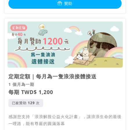
贊助
定期定額｜每月為一隻浪浪接體接送
1 個月為一期
每期 TWD$ 1,200
已被贊助
次
感謝您支持「浪浪解脫公益火化計畫」，讓浪浪生命的最後
更多服務案例，可以加入「茸茸花園」官方Line，我們每週都
一哩路，能有尊嚴的圓滿落幕
會進行一次週報