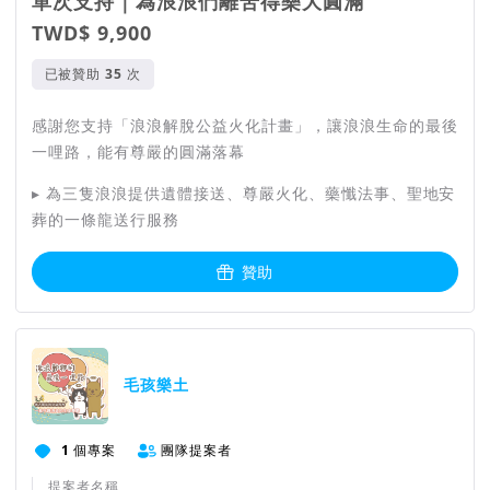
單次支持｜為浪浪們離苦得樂大圓滿
TWD$ 9,900
已被贊助
次
感謝您支持「浪浪解脫公益火化計畫」，讓浪浪生命的最後
一哩路，能有尊嚴的圓滿落幕
▸ 為三隻浪浪提供遺體接送、尊嚴火化、藥懺法事、聖地安
葬的一條龍送行服務
贊助
團隊資訊
毛孩樂土
1
個專案
團隊提案者
提案者名稱