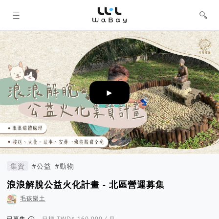
WaBay 挖貝 | 台灣最值得信賴的群眾
集資 / 群眾募資平台
►
集資
#公益
#動物
浪浪解脫公益火化計畫 - 北區營運募集
毛孩樂土
已募集
目標
/ 月