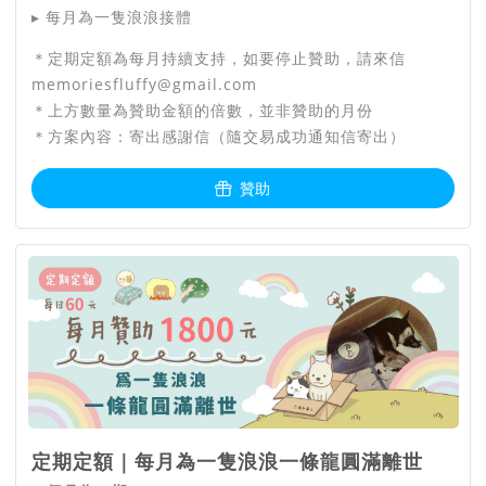
▸ 每月為一隻浪浪接體
點擊網址加入：https://lin.ee/8GuyeOf
＊定期定額為每月持續支持，如要停止贊助，請來信
浪浪「接體 ➤ 火化➤ 撒葬 ➤ 祝
memoriesfluffy@gmail.com
福」一條龍宗教服務
＊上方數量為贊助金額的倍數，並非贊助的月份
＊方案內容：寄出感謝信（隨交易成功通知信寄出）
贊助
定期定額｜每月為一隻浪浪一條龍圓滿離世