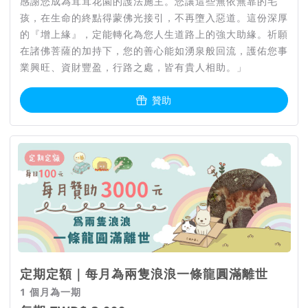
感謝您成為茸茸花園的護法施主。您讓這些無依無靠的毛
孩，在生命的終點得蒙佛光接引，不再墮入惡道。這份深厚
// 當無人問津的浪浪，走到生命盡
的『增上緣』，定能轉化為您人生道路上的強大助緣。祈願
在諸佛菩薩的加持下，您的善心能如湧泉般回流，護佑您事
頭⋯⋯ //
業興旺、資財豐盈，行路之處，皆有貴人相助。」
你知道嗎？根據 2021 年農委會的統計數據公布，全台灣的遊
贊助
蕩犬數量為 15 萬 5869 隻。
在台灣，雖然有部分地區環保單位建置犬貓遺體處理作業流程，
但因為現行法規下，其被歸類為一般廢棄物，大多還是會把遺體
與垃圾一起收集焚燒，讓人格外為這些浪浪們感到心酸。
即便委由環保單位進行，路殺浪浪的接體亦造成清潔人員的額外
負擔。無論是街邊的長久留置，或者遺體造成周邊環境的影響，
對處理者、鄰近居民與離世動物來說，都是一件令人難過的事。
定期定額｜每月為兩隻浪浪一條龍圓滿離世
1 個月為一期
// 讓我們為祂們做得更多 //