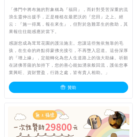
「佛門中將布施的對象稱為『福田』，而針對受苦深重的流
浪生靈伸出援手，正是種植在最肥沃的『悲田』之上。經
云：『施一得萬，報在來生』，但對於急難眾生的救助，其
果報往往能感應於當下。
感謝您成為茸茸花園的護法施主。您讓這些無依無靠的毛
孩，在生命的終點得蒙佛光接引，不再墮入惡道。這份深厚
的『增上緣』，定能轉化為您人生道路上的強大助緣。祈願
在諸佛菩薩的加持下，您的善心能如湧泉般回流，護佑您事
業興旺、資財豐盈，行路之處，皆有貴人相助。」
贊助