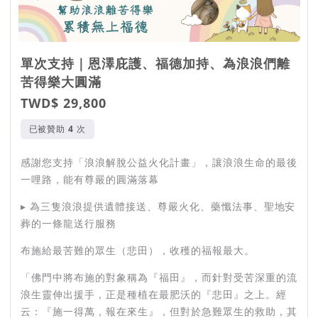
單次支持｜恩澤庇護、福德加持、為浪浪們離
苦得樂大圓滿
TWD$ 29,800
已被贊助
次
感謝您支持「浪浪解脫公益火化計畫」，讓浪浪生命的最後
一哩路，能有尊嚴的圓滿落幕
▸ 為三隻浪浪提供遺體接送、尊嚴火化、藥懺法事、聖地安
葬的一條龍送行服務
布施給最苦難的眾生（悲田），收穫的福報最大。
「佛門中將布施的對象稱為『福田』，而針對受苦深重的流
浪生靈伸出援手，正是種植在最肥沃的『悲田』之上。經
云：『施一得萬，報在來生』，但對於急難眾生的救助，其