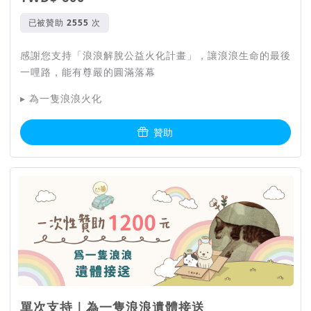
已被贊助
次
新聞媒體與名人推薦
感謝您支持「浪浪解脫公益火化計畫」，讓浪浪生命的最後
【唐綺陽占星幫】
唐老師直播推薦
一哩路，能有尊嚴的圓滿落幕
▸ 為一隻浪浪火化
【PChome新聞】
打造動物友善都市 推動浪浪公
益火化
贊助
【東森新聞】
路殺浪浪免費處理 國師唐綺陽讚太
佛心
【菱傳媒】
浪浪生命尊嚴落幕
【Yahoo!新聞】
浪浪公益火化 破千網友響應募
資
【毛怪樂園】
第33隻-受虐貓條條
單次支持｜為一隻浪浪遺體接送