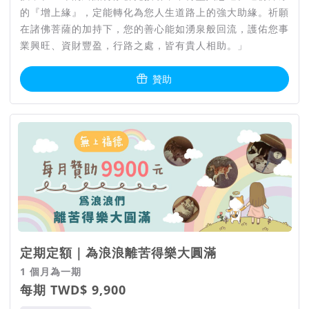
的『增上緣』，定能轉化為您人生道路上的強大助緣。祈願
在諸佛菩薩的加持下，您的善心能如湧泉般回流，護佑您事
由人民團體「解脫協會」發起，寵物身後禮儀公司「茸茸花園」
業興旺、資財豐盈，行路之處，皆有貴人相助。」
執行的浪浪解脫公益火化計畫，我們在2022年的4月1日開始公
益活動後，我們已經成功處理北北基桃竹的超過百件通報。
贊助
浪浪解脫公益火化計畫，歷月接案數量統計
4月份浪浪通報成果共17件 17貓
5月份浪浪通報成果成長50%共35件
6月份浪浪通報成果成長30%共42件
7月份浪浪通報成果成長40%共60件
每月平均增長30%左右的案件接獲，估計半年後將上升到每月
300個個案接獲！
定期定額｜為浪浪離苦得樂大圓滿
1 個月為一期
更多服務案例，可以加入「茸茸花園」官方Line，我們每週都
每期 TWD$ 9,900
會進行一次週報