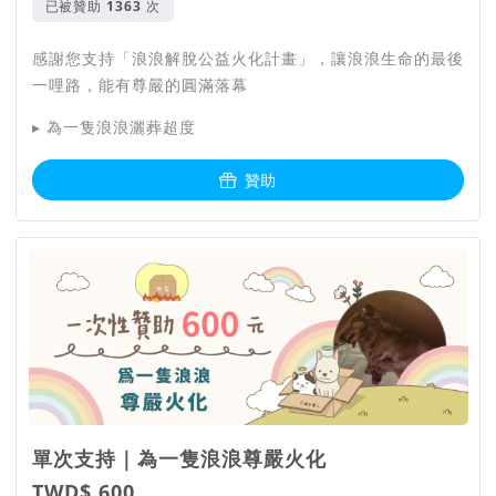
已被贊助
次
對生命教育有一份執著與體悟。他是11歲出家，13歲赴印度學
習藏傳佛教，是西藏噶瑪噶舉派大寶法王、十七世噶瑪巴親自指
感謝您支持「浪浪解脫公益火化計畫」，讓浪浪生命的最後
導的弟子，也是噶舉派佛學院最年輕且唯一的華人教學成員。
一哩路，能有尊嚴的圓滿落幕
▸ 為一隻浪浪灑葬超度
流程透明公開
贊助
從 4 月行動開始起，每一次為往生浪浪灑葬和法事的紀錄，都
會公開在茸茸花園的粉絲專頁上，讓所有關心這個議題的人可以
得知最即時的進度，也能進行監督。不僅如此，每週六於園區舉
辦的法事，也開放大眾事先預約參與。
感謝您的支持，讓浪浪生命的最後
一哩路，都能被好好照顧
單次支持｜為一隻浪浪尊嚴火化
TWD$ 600