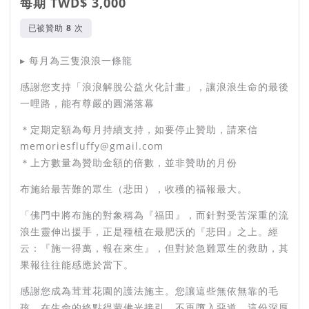
每期 TWD$ 3,000
已被贊助
次
▸ 每月為三隻浪浪一條龍
什麼是浪浪解脫火化計畫？
感謝您支持「浪浪解脫公益火化計畫」，讓浪浪生命的最後
一哩路，能有尊嚴的圓滿落幕
浪浪解脫火化計畫是路殺浪浪或浪浪遺骸的「接體 ➤ 火化➤ 撒
葬➤ 祝福」都由同一單位執行的一條龍宗教祝福計畫。
＊定期定額為每月持續支持，如要停止贊助，請來信
memoriesfluffy@gmail.com
附註：浪浪解脫火化計畫由人民團體解脫協會發起與公益企業合
＊上方數量為贊助金額的倍數，並非贊助的月份
作夥伴茸茸花園共同執行。
布施給最苦難的眾生（悲田），收穫的福報最大。
// 從接體到火化，為浪浪祈福 //
「佛門中將布施的對象稱為『福田』，而針對受苦深重的流
浪生靈伸出援手，正是種植在最肥沃的『悲田』之上。經
云：『施一得萬，報在來生』，但對於急難眾生的救助，其
// 所有流程都由同一團隊完成 //
果報往往能感應於當下。
感謝您成為茸茸花園的護法施主。您讓這些無依無靠的毛
毛孩樂土計畫希望，這些浪浪雖然無法像有著主人呵護的毛小孩
孩，在生命的終點得蒙佛光接引，不再墮入惡道。這份深厚