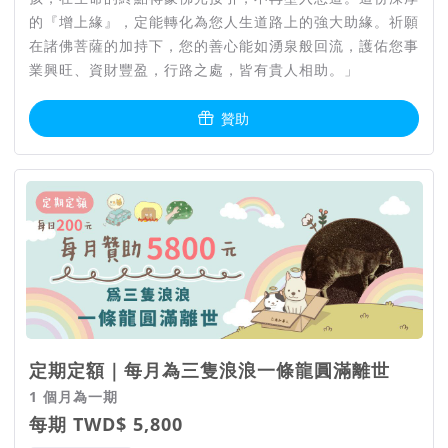
一樣，但是至少在生命的最後能夠有尊嚴、被祝福的走完，進而
的『增上緣』，定能轉化為您人生道路上的強大助緣。祈願
進入下一個生命旅程。因此我們在每個送行環節，都經過細緻的
在諸佛菩薩的加持下，您的善心能如湧泉般回流，護佑您事
規劃與多方考量。
業興旺、資財豐盈，行路之處，皆有貴人相助。」
【通報與接體】
贊助
當你在目前的服務區域（北北基桃竹）發現離世的浪浪，可以依
照以下流程進行通報，我們會在最慢6小時內派專人到現場接
體。
【遺體火化】
浪浪遺體會送到我們的園區冰存，並在每週五進行火化。茸茸使
用的是環保的二次燃燒灰化爐，將第一次燃燒遺體的黑煙進行二
次，產生無色無味的白煙後排出。
定期定額｜每月為三隻浪浪一條龍圓滿離世
【祈福儀式】
1 個月為一期
每期 TWD$ 5,800
按照藏傳佛法儀軌為浪浪進行藥懺法事，法事圓滿後將浪浪灑葬
在聖像之前，為生前受苦的浪浪持續祝福。