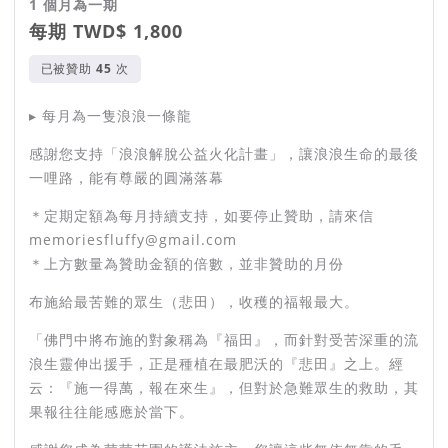
1 個月為一期
// 你曾在路上或野外，遇見過世的
每期 TWD$ 1,800
貓咪或狗狗嗎？ //
已被贊助
次
▸ 每月為一隻浪浪一條龍
感謝您支持「浪浪解脫公益火化計畫」，讓浪浪生命的最後
一哩路，能有尊嚴的圓滿落幕
＊定期定額為每月持續支持，如要停止贊助，請來信
超過 99% 的人都想協助生命走到盡頭的
memoriesfluffy@gmail.com
浪浪
＊上方數量為贊助金額的倍數，並非贊助的月份
布施給最苦難的眾生（悲田），收穫的福報最大。
但有超過半數的人遇到離世的浪浪，都不
「佛門中將布施的對象稱為『福田』，而針對受苦深重的流
知道怎麼做才好
浪生靈伸出援手，正是種植在最肥沃的『悲田』之上。經
云：『施一得萬，報在來生』，但對於急難眾生的救助，其
果報往往能感應於當下。