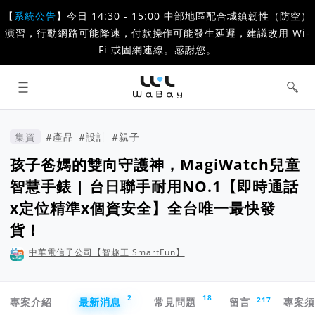
【
系統公告
】今日 14:30 - 15:00 中部地區配合城鎮韌性（防空）
演習，行動網路可能降速，付款操作可能發生延遲，建議改用 Wi-
Fi 或固網連線。感謝您。
WaBay 挖貝 | 台灣最值得信賴的群眾
集資 / 群眾募資平台
集資
#產品
#設計
#親子
孩子爸媽的雙向守護神，MagiWatch兒童
智慧手錶 | 台日聯手耐用NO.1【即時通話
x定位精準x個資安全】全台唯一最快發
貨！
中華電信子公司【智趣王 SmartFun】
專案導航欄
2
18
217
專案介紹
最新消息
常見問題
留言
專案