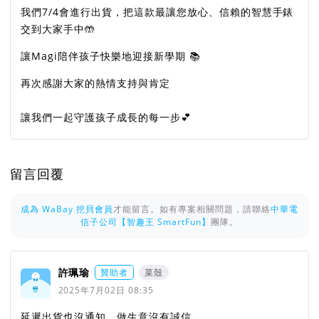
我們7/4會進行出貨，把這款最讓您放心、信賴的智慧手錶
交到大家手中🤲
讓Magi陪伴孩子快樂地迎接新學期 📚
再次感謝大家的熱情支持與肯定
讓我們一起守護孩子成長的每一步💕
留言回覆
成為 WaBay 挖貝會員
才能留言。如有專案相關問題，請聯絡
中華電
信子公司【智趣王 SmartFun】
團隊。
許珮瑜
贊助者
菜殼
2025年7月02日 08:35
延遲出貨也沒通知，做生意沒有誠信