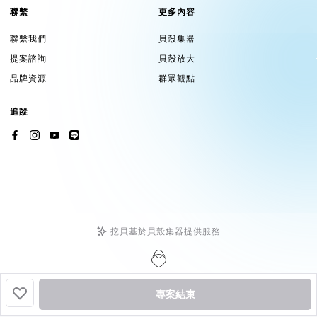
聯繫
更多內容
聯繫我們
貝殼集器
提案諮詢
貝殼放大
品牌資源
群眾觀點
追蹤
挖貝基於貝殼集器提供服務
Copyright ©2026 by
Backer-Founder
All rights reserved.
專案結束
貝殼放大股份有限公司
| 統編 24758594