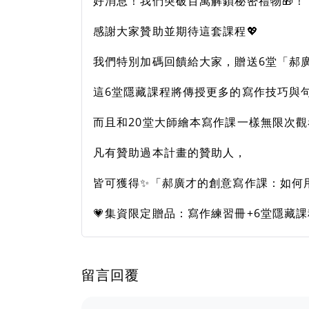
好消息！我們突破百萬解鎖秘密禮物🎁！
感謝大家贊助並期待這套課程💖
我們特別加碼回饋給大家，贈送6堂「郝
這6堂隱藏課程將傳授更多的寫作技巧與
而且和20堂大師繪本寫作課一樣無限次觀
凡有贊助過本計畫的贊助人，
皆可獲得✨「郝廣才的創意寫作課：如何
💗集資限定贈品：寫作練習冊+6堂隱藏
留言回覆