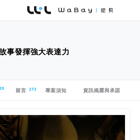
WaBay 挖貝 | 台灣最值得信賴的群眾集資 / 
故事發揮強大表達力
20
留言
273
專案須知
資訊揭露與承諾