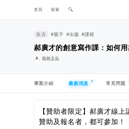
網站主要導航欄
首頁
探索
集資
#親子
#出版
#課程
郝廣才的創意寫作課：如何用
格林文化
專案導航欄
7
專案介紹
最新消息
常見問題
【贊助者限定】郝廣才線上講座｜
贊助及報名者，都可參加！