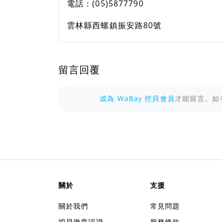
電話：(05)5877790
雲林縣西螺鎮振安路80號
留言回覆
成為 WaBay 挖貝會員
才能留言。如
關於
支援
關於我們
常見問題
挖貝徽章認證
服務條款