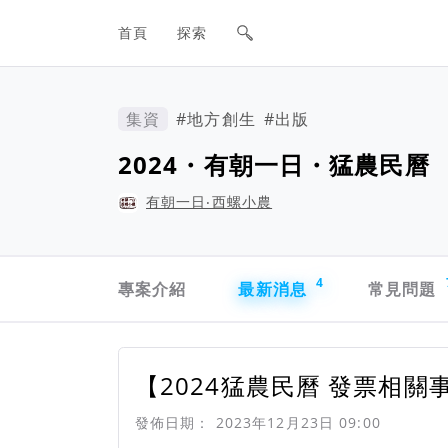
網站主要導航欄
首頁
探索
集資
#地方創生
#出版
2024・有朝一日・猛農民曆
有朝一日‧西螺小農
專案導航欄
4
專案介紹
最新消息
常見問題
【2024猛農民曆 發票相關
發佈日期：
2023年12月23日 09:00