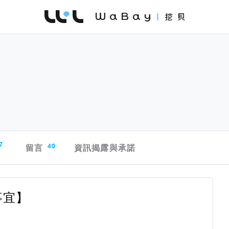
WaBay 挖貝 | 台灣最值得信賴的群眾集資 / 
7
留言
40
資訊揭露與承諾
事宜】