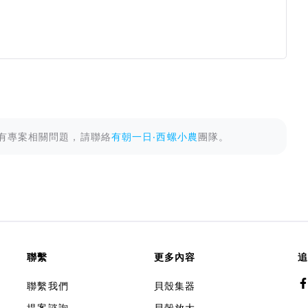
有專案相關問題，請聯絡
有朝一日‧西螺小農
團隊。
聯繫
更多內容
追
聯繫我們
貝殼集器
提案諮詢
貝殼放大