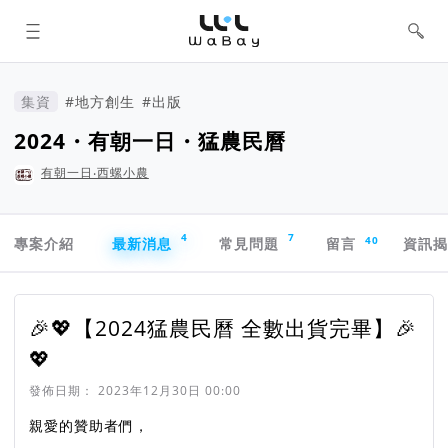
WaBay 挖貝 | 台灣最值得信賴的群眾
集資 / 群眾募資平台
集資
#地方創生
#出版
2024・有朝一日・猛農民曆
有朝一日‧西螺小農
專案導航欄
4
7
40
專案介紹
最新消息
常見問題
留言
資訊
🎉💖【2024猛農民曆 全數出貨完畢】🎉
💖
發佈日期：
2023年12月30日 00:00
親愛的贊助者們，