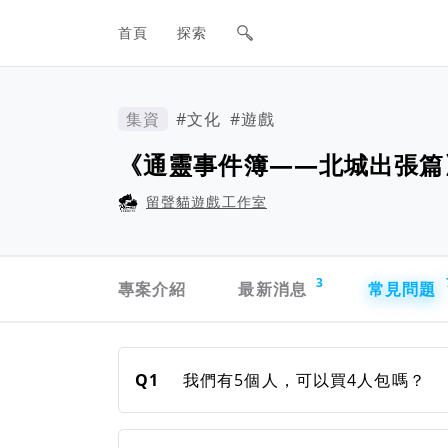
網站主要導航欄
首頁
探索
集資
#文化
#遊戲
《通靈事件簿——北城出張篇
留聲貓遊戲工作室
專案導航欄
3
專案介紹
最新消息
常見問題
常見問題
Q1
我們有5個人，可以買4人包嗎？