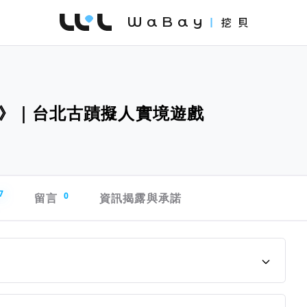
WaBay 挖貝 | 台灣最值得信賴的群眾集資 / 
》｜台北古蹟擬人實境遊戲
7
留言
0
資訊揭露與承諾