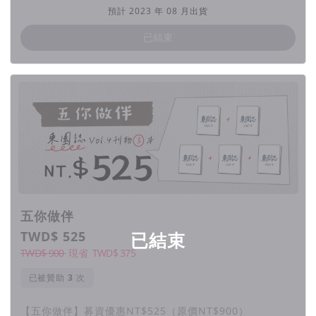
利，同時保有地方獨特的歷史脈絡與人文風情，我們有感於這些
預計 2023 年 08 月出貨
對加蚋仔的記憶與認同，正在隨時間逐漸消逝，所以《東園誌》
已結束
誕生了！
《東園誌》於2018年發跡於百年老街東園街，這條街是過去加
蚋仔核心的交通、生活要道，乘載著此地的歷史與記憶，具代表
性，故以「東園誌」為名，從返鄉青年的視角，採集、撰寫加蚋
仔在地故事。
我們關注加蚋仔的文史、生活日常與社區議題，期待用老少咸
五你做伴
宜、輕鬆有趣的內容，以多元的主題作為切入點介紹南萬華，加
TWD$ 525
已結束
深地方的能見度，讓讀者認識加蚋仔，一窺老城市曾經的繁華盛
TWD$ 900
現省
TWD$
375
景，更可以沿著歷史脈絡、循著地理環境，發掘地方上老社區面
臨的問題，期許大家能長期關注該區發展，透過編採紀錄回應社
已被贊助
次
區議題、陪伴並再創社區。
【五你做伴】募資優惠NT$525（原價NT$900）