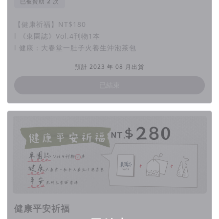
已被贊助
次
【健康祈福】NT$180
l 《東園誌》Vol.4刊物1本
l 健康：大春堂一肚子火養生沖泡茶包
東園誌Vol.4 以記錄加蚋仔在地信仰文化為主軸，規劃兩個篇章
預計 2023 年 08 月出貨
「加蚋神來也」與「加蚋仔年例大拜拜」，從在地宮廟故事與繞
境活動切入，帶大家從地方信仰認識臺灣傳統宗教習俗。
已結束
篇章一：加蚋神來也
-
加蚋仔廟宇地圖
：
跟著地圖走訪加蚋仔各有特色的廟
宇，感受宗教藝術之美
-
在地宮廟深入訪談 —— 廣照宮、楊聖廟、聚福宮
-
拜拜知識大集合！
：
到廟裡要怎麼參拜？供品要準備那
些？金紙有幾種？充實拜拜知識庫
健康平安祈福