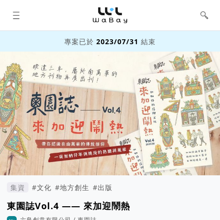
WaBay 挖貝 | 台灣最值得信賴的群眾
集資 / 群眾募資平台
專案已於
2023/07/31
結束
集資
#文化
#地方創生
#出版
東園誌Vol.4 —— 來加迎鬧熱
六島創意有限公司 / 東園誌