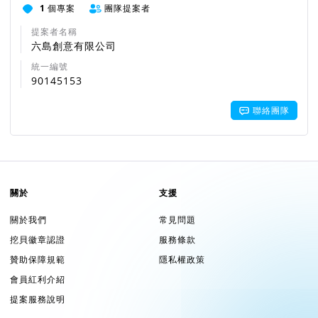
方給的燈籠到田裡巡視。隔天起床，農民們驚訝地發現田裡的害
1
個專案
團隊提案者
蟲居然都死了。尪公為民除害顯神蹟的故事，慢慢幫助保儀信仰
提案者名稱
圈建立與擴大。
六島創意有限公司
統一編號
90145153
就在那時，加蚋仔的先人們也發現田地的蟲害非常嚴重，便開始
聯絡團隊
四處打聽有哪裡有的神明能夠協助驅蟲，保儀大夫的神蹟也在這
時傳入了加蚋仔居民耳中，加蚋仔居民便邀請保儀大夫前來加蚋
仔遶境巡視。據說每每在尪公巡視過後，天就會突然下起了大
雨，將蟲害驅散，加蚋仔與保儀大夫之間的交陪也在尪公的神威
庇佑之下愈加深厚。隨著遶境持續舉辦，邀請來加蚋仔巡視的神
關於
支援
明越來越多，隊伍數量與陣頭種類也變得越來越豐富，漸漸地形
成農曆三月十二日加蚋仔年例的信仰活動。
關於我們
常見問題
挖貝徽章認證
服務條款
贊助保障規範
隱私權政策
會員紅利介紹
神威顯赫！和手下眾多兵將，共同守護大台北盆地
提案服務說明
由於神蹟不斷出現，因此保儀大夫在全臺北可以說是炙手可熱、