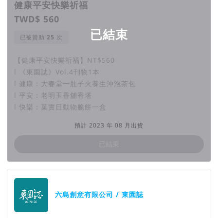
健康平安快樂祈福
TWD$ 560
加蚋仔大拜拜：加蚋仔與木柵忠順廟保儀大夫的
已結束
已被贊助
次
交陪羈絆
【健康平安快樂祈福】NT$560
l 《東園誌》Vol.4刊物1本
每年農曆三月十二，伴隨著擊鼓奏樂的聲響，街道巷尾熱鬧歡
l 健康：大春堂一肚子火養生沖泡茶包
騰，恭迎保儀大夫（尪公）來到加蚋仔出巡，護佑此地平安，這
l 平安：老明玉香舖香塔
是地方的年度大事 ——「加蚋仔年例遶境」，俗稱「加蚋仔大
l 快樂：菓實日動物脆餅一盒
拜拜」。
預計 2023 年 08 月出貨
已結束
促成加蚋仔年例的神明 ── 保儀大夫（尪公）
團隊資訊
跟加蚋仔有深刻交陪的保儀信仰，源於木柵忠順廟。保儀大夫原
本是保佑人民平安的忠臣武將，搖身成為「驅蟲名家」，是始自
六島創意有限公司 / 東園誌
於曾在汐止顯現的一樁神蹟：相傳有一群汐止居民在參加完忠順
廟的慶典後，在回家路上掛心著原本正受蟲害的農田，因此拿廟