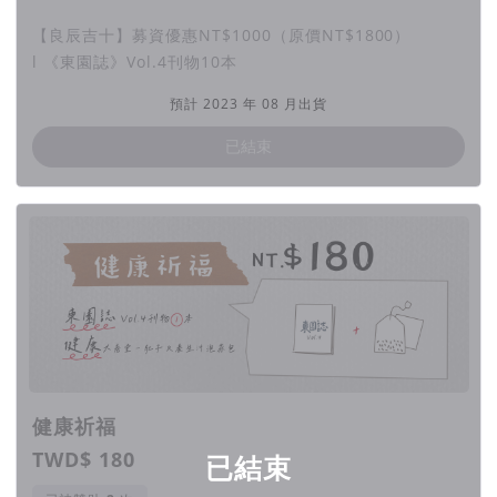
聖誕遶境合境平安
【良辰吉十】募資優惠NT$1000（原價NT$1800）
l 《東園誌》Vol.4刊物10本
預計 2023 年 08 月出貨
靠天吃飯的農業社會，有太多人們沒有辦法預期的自然災害，嬌
嫩的鮮花和蔬果如果受蟲害侵擾，農民的辛勞便白費了，為了能
已結束
順利收成、避開天災的危脅，人們會祈求神明保佑。過去住在加
蚋仔務農的人們，聽聞木柵忠順廟保儀大夫驅蟲害的神蹟，便恭
迎保儀大夫前來巡視田園，「加蚋仔三月十二年例遶境」因此出
現，這個信仰活動也延續至今。
今年年例遶境是史上第一次由宮廟主辦，熱鬧非凡。在參與的過
程中，我們感受到了人神共樂的魔幻時刻。我們透過編採、挖掘
都市裡面形形色色的人們為何信仰、如何成為遶境中的多元角
色，共舞出現代社會與傳統信仰的狂歡。
東園誌將用這些現場的第一手紀錄，呈現給您。
健康祈福
歡迎來加鬥鬧熱！
TWD$ 180
已結束