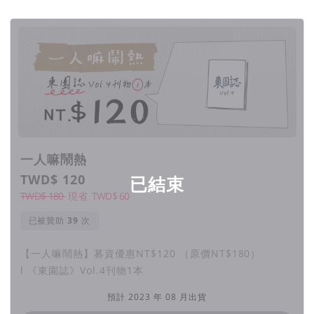
回饋項目
一人嘛鬧熱
TWD$ 120
已結束
TWD$ 180
現省
TWD$
60
已被贊助
次
【一人嘛鬧熱】募資優惠NT$120 （原價NT$180）
l 《東園誌》Vol.4刊物1本
預計 2023 年 08 月出貨