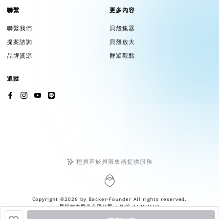
人人都想請來自己庄頭坐鎮的神明。在農業社會時期，光是一次
聯繫
更多內容
出巡就必須安排好行程、連跑好幾個地方！眼見大台北地區對於
聯繫我們
貝殼集器
保儀大夫神威庇佑的需求持續增長，一尊保儀大夫金身已經沒有
提案諮詢
貝殼放大
辦法負荷驅蟲的「業務」，因此忠順廟打造出多個尪公分靈，兵
分多路地參加各地遶境，護佑各地的平安。2022年加蚋仔年例
品牌資源
群眾觀點
大拜拜迎來的就是保儀大夫第十五神尊，稱為第十五祖。
追蹤
忠順廟董事長陳欽賜提到，保儀大夫之所以可以全臺北跑透透，
有這麼多分靈的同時仍然具有神威的原因，就在於祂身為武官，
手下統率著眾多兵將，這些兵將可以跟著分靈們一起去到臺北各
個地方「駐紮」，地方一有風吹草動就會即時回報，這是保儀大
夫能夠在各個地方大顯神通而神威不減的秘訣。
挖貝基於貝殼集器提供服務
新的傳統：隨著時間改變的加蚋仔年例
Copyright ©2026 by
Backer-Founder
All rights reserved.
雖然保儀大夫參加加蚋仔年例已經有悠久的歷史，但木柵忠順廟
貝殼放大股份有限公司
| 統編 24758594
其實是要到去年（2022年），才正式加入加蚋仔年例的鬧熱隊