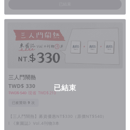
已結束
萬華位在台北市的西南邊，北臨淡水河、南臨新店溪，是台北市
發展最早的地區之一。
你知道嗎？依據萬華發展的歷程，以現在行政區的範圍劃分，可
以分為北萬華、中萬華及南萬華。
北萬華有著大家熟悉的西門町商圈；中萬華則是著名的「艋
舺」，這個區域保留許多古蹟與寺廟，以龍山寺最為人所知；接
著往西南移動一些，就能來到南萬華，這裡有一個可愛的古地名
叫 —— 「加蚋仔」。
三人鬥鬧熱
TWD$ 330
已結束
TWD$ 540
現省
TWD$
210
「加蚋仔」名稱源於早期居住於此的平埔族凱達格蘭族。傳說
中，加蚋仔在凱達格蘭語中為「沼澤」之意，這個名字反映此地
已被贊助
次
宜居的地理條件，這裡曾經水道縱橫，受新店溪沖積的沼澤地土
壤肥沃，因此先民得以依水而居，形成聚落。
【三人鬥鬧熱】募資優惠NT$330（原價NT$540）
l 《東園誌》Vol.4刊物3本
現今的加蚋仔，發展為生活機能完善的住宅區，擁有都市的便