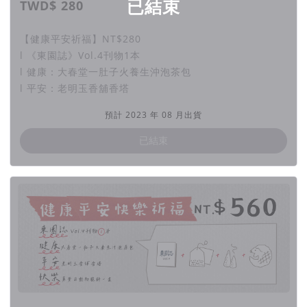
已結束
TWD$ 280
篇章二：加蚋仔年例大拜拜
【健康平安祈福】NT$280
- 忠順廟、保儀大夫與加蚋仔：
告訴你年例大拜拜的由來
l 《東園誌》Vol.4刊物1本
l 健康：大春堂一肚子火養生沖泡茶包
- 加蚋仔年例遶境全記錄
：
第一手記錄年例繞境的熱鬧與
l 平安：老明玉香舖香塔
歡騰，讓你身歷其境
預計 2023 年 08 月出貨
- 繞境隊伍大揭密：
繞境隊伍是怎麼組成的？我們要怎麼
看繞境？報乎你知！
已結束
- 那些參與遶境的人們：
訪談參與繞境的人們，聽聽他們
與繞境的故事
- 供桌觀察日記：
供桌百百款，分享我們在遶境中觀察到
的特色供桌！
＊此篇章安排僅供參考，實際篇章名稱與內容請依正式出刊內容
為準＊