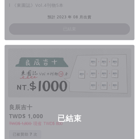
我們堅信「唯有回家，才能幫助自己生長的地方！」
l 《東園誌》Vol.4刊物5本
預計 2023 年 08 月出貨
已結束
在過去幾刊的內容中，我們跟著讀者一起認識加蚋仔發展的歷
史，帶著大家散步加蚋仔的大街小巷，走訪新舊店家，試著從不
同世代的居民口中，拼湊在加蚋仔生活的多元風貌。
第四刊，我們團隊首次參與加蚋仔年度盛事 —— 三月十二年
例，從「遶境」的角度，一窺南萬華傳統信仰活動的熱鬧與風
采。
良辰吉十
歲次 癸卯年 萬華加蚋庄
TWD$ 1,000
已結束
TWD$ 1,800
現省
TWD$
800
農曆三月十二日
已被贊助
次
恭祝 保儀大夫 保生大帝 霞海城隍 天上聖母 列位尊神