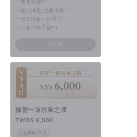
＊慈悲瓷杯*1
＊護持消災/超薦供燈*1
＊惠安沉香小祥雲*1
＊心蓮平安手鍊*1
已結束
揉塑一道承重之牆
TWD$ 6,000
已被贊助
次