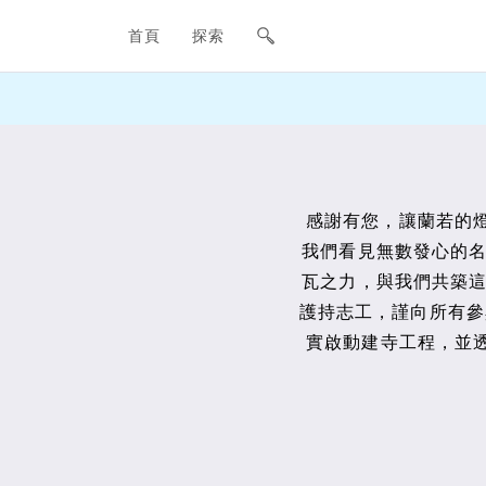
網站主要導航欄
首頁
探索
感謝有您，讓蘭若的燈
我們看見無數發心的
瓦之力，與我們共築
護持志工，謹向所有參
實啟動建寺工程，並透