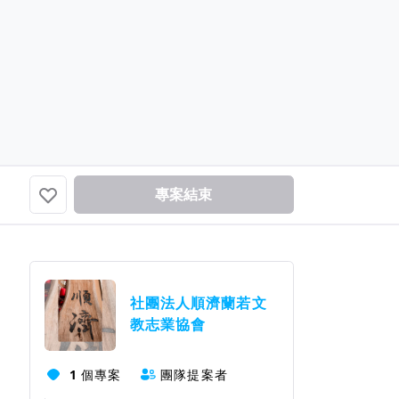
🍀曹茹瑄🧚🏻‍♂️銀鳳旅行社🍀
已贊助！加油！支持美好的...
專案結束
團隊資訊
社團法人順濟蘭若文
教志業協會
1
個專案
團隊提案者