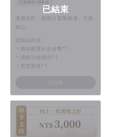
已被贊助
次
已結束
護樑定釘，讓願力緊緊相連、不動
如山。
回饋品內容：
＊媽祖開運紀念金幣*1
＊誦經功德迴向*1
＊慈悲瓷杯*1
已結束