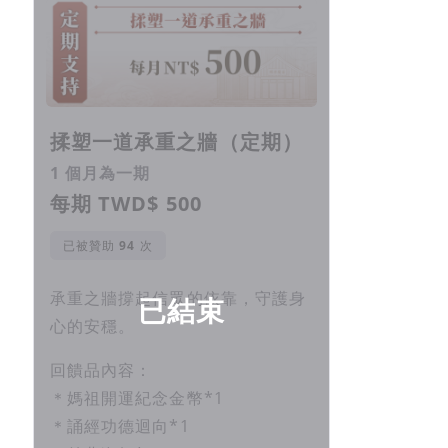
揉塑一道承重之牆（定期）
1 個月為一期
每期 TWD$ 500
已被贊助
次
承重之牆撐起信眾的依靠，守護身
已結束
心的安穩。
回饋品內容：
＊媽祖開運紀念金幣*1
＊誦經功德迴向*1