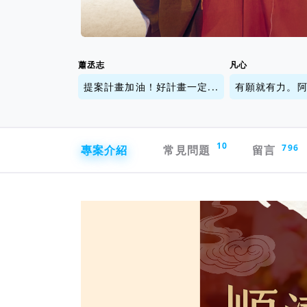
蕭丞志
凡心
提案計畫加油！好計畫一定...
有願就有力。
專案導航欄
10
專案介紹
常見問題
留言
796