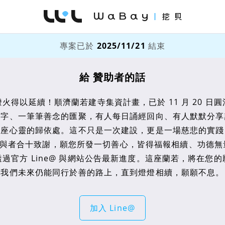
WaBay 挖貝 | 台灣最值得信賴的群眾集資 / 
專案已於
2025/11/21
結束
給 贊助者的話
火得以延續！順濟蘭若建寺集資計畫，已於 11 月 20 日
名字、一筆筆善念的匯聚，有人每日誦經回向、有人默默分享
這座心靈的歸依處。這不只是一次建設，更是一場慈悲的實踐
與者合十致謝，願您所發一切善心，皆得福報相續、功德無
過官方 Line@ 與網站公告最新進度。這座蘭若，將在您
我們未來仍能同行於善的路上，直到燈燈相續，願願不息。
加入 Line@