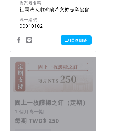
提案者名稱
社團法人順濟蘭若文教志業協會
統一編號
00910102
聯絡團隊
回饋項目
固上一枚護樑之釘（定期）
1 個月為一期
每期 TWD$ 250