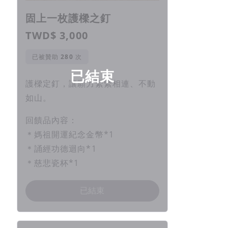
固上一枚護樑之釘
TWD$ 3,000
已被贊助
次
已結束
護樑定釘，讓願力緊緊相連、不動
如山。
回饋品內容：
＊媽祖開運紀念金幣*1
＊誦經功德迴向*1
＊慈悲瓷杯*1
已結束