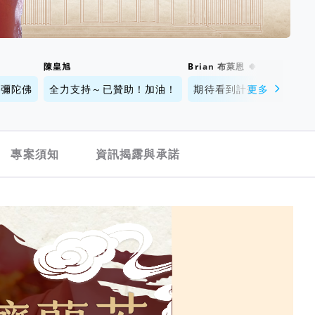
陳皇旭
Brian 布萊恩 🍀
阿彌陀佛
全力支持～已贊助！加油！
期待看到計畫成功!加油～
更多
專案須知
資訊揭露與承諾