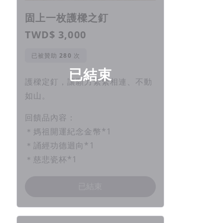
固上一枚護樑之釘
TWD$ 3,000
已被贊助
次
已結束
護樑定釘，讓願力緊緊相連、不動
如山。
回饋品內容：
＊媽祖開運紀念金幣*1
＊誦經功德迴向*1
＊慈悲瓷杯*1
已結束