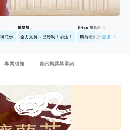
陳皇旭
Brian 布萊恩 🍀
阿彌陀佛
全力支持～已贊助！加油！
期待看到計畫成功!加油～
更多
專案須知
資訊揭露與承諾