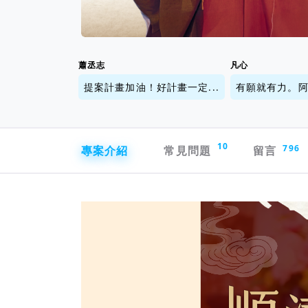
蕭丞志
凡心
提案計畫加油！好計畫一定...
有願就有力。
專案導航欄
10
專案介紹
常見問題
留言
796