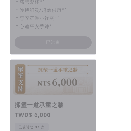
＊慈悲瓷杯*1
＊護持消災/超薦供燈*1
＊惠安沉香小祥雲*1
＊心蓮平安手鍊*1
已結束
揉塑一道承重之牆
TWD$ 6,000
已被贊助
次