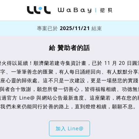
WaBay 挖貝 | 台灣最值得信賴的群眾集資 / 
專案已於
2025/11/21
結束
給 贊助者的話
火得以延續！順濟蘭若建寺集資計畫，已於 11 月 20 日
名字、一筆筆善念的匯聚，有人每日誦經回向、有人默默分享
這座心靈的歸依處。這不只是一次建設，更是一場慈悲的實踐
與者合十致謝，願您所發一切善心，皆得福報相續、功德無
過官方 Line@ 與網站公告最新進度。這座蘭若，將在您
我們未來仍能同行於善的路上，直到燈燈相續，願願不息。
加入 Line@