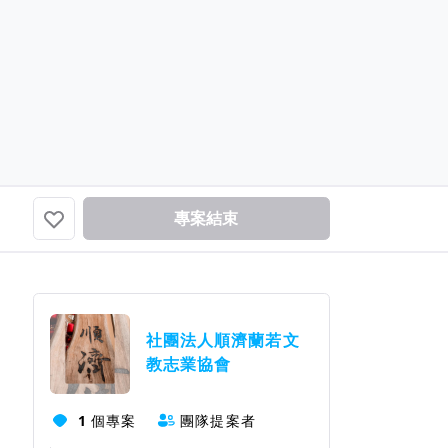
🍀曹茹瑄🧚🏻‍♂️銀鳳旅行社🍀
已贊助！加油！支持美好的...
專案結束
團隊資訊
社團法人順濟蘭若文
教志業協會
1
個專案
團隊提案者