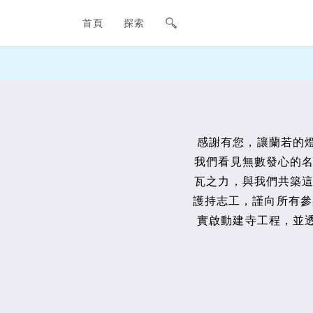
網站主要導航欄
首頁
探索
感謝有您，讓蘭若的燈
我們看見無數發心的
瓦之力，與我們共築
護持志工，謹向所有參
實啟動建寺工程，並透