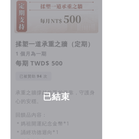
揉塑一道承重之牆（定期）
1 個月為一期
每期 TWD$ 500
已被贊助
次
承重之牆撐起信眾的依靠，守護身
已結束
心的安穩。
回饋品內容：
＊媽祖開運紀念金幣*1
＊誦經功德迴向*1