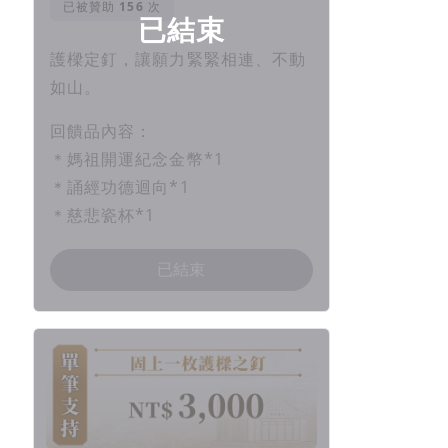
已被贊助
次
已結束
護樑定釘，讓願力緊緊相連、不動
如山。
回饋品內容：
＊媽祖開運紀念金幣*1
＊誦經功德迴向*1
＊慈悲瓷杯*1
已結束