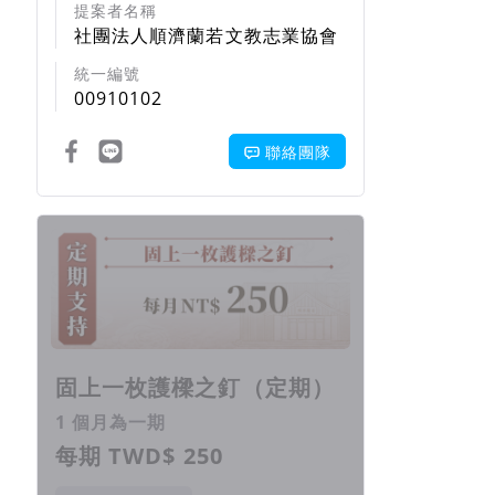
提案者名稱
社團法人順濟蘭若文教志業協會
統一編號
00910102
聯絡團隊
回饋項目
固上一枚護樑之釘（定期）
1 個月為一期
每期 TWD$ 250