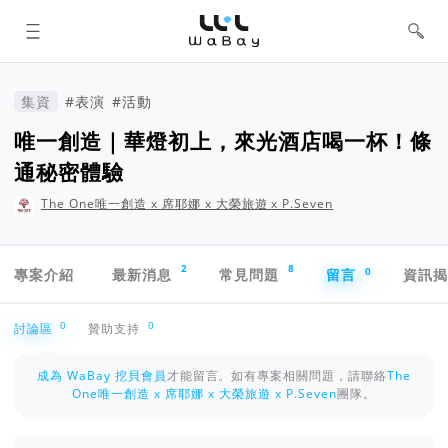
WaBay 挖貝 | 台灣最值得信賴的群眾
集資 / 群眾募資平台
集資
#表演
#活動
唯一創造｜華燈初上，來光酒店喝一杯！條
通秘密體驗
The One唯一創造 x 席耶娜 x 大榮旅遊 x P.Seven
專案導航欄
2
8
0
專案介紹
最新消息
常見問題
留言
資訊
討論區
0
0
討論區
贊助支持
成為 WaBay 挖貝會員
才能留言。如有專案相關問題，請聯絡
The
One唯一創造 x 席耶娜 x 大榮旅遊 x P.Seven
團隊。