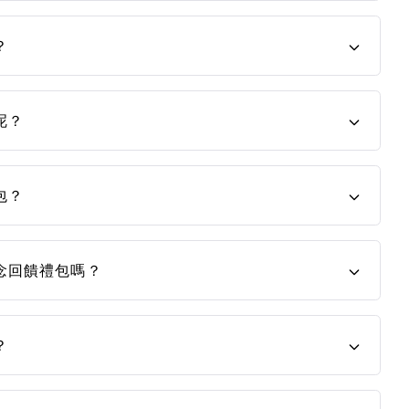
？
呢？
包？
念回饋禮包嗎？
？