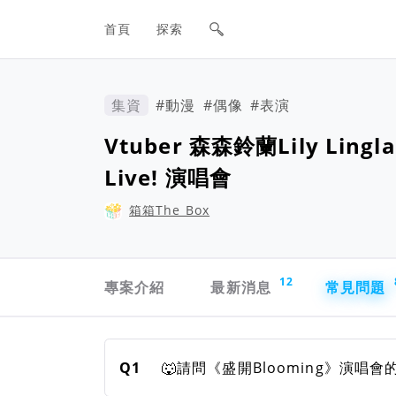
網站主要導航欄
首頁
探索
集資
#動漫
#偶像
#表演
Vtuber 森森鈴蘭Lily Lin
Live! 演唱會
箱箱The Box
專案導航欄
12
專案介紹
最新消息
常見問題
常見問題
Q1
🐺請問《盛開Blooming》演唱