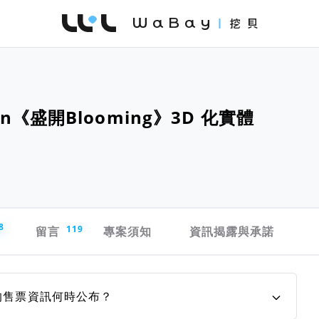
WaBay 挖貝 | 台灣最值得信賴的群眾集資 / 
glan《盛開Blooming》3D 化實體
8
留言
119
專案須知
資訊揭露與承諾
會的售票資訊何時公布？