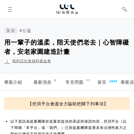
WaBay 挖貝 | 台灣最值得信賴的群眾
集資 / 群眾募資平台
集資
#公益
用一輩子的溫柔，陪天使們老去｜心智障礙
者，安老家園建造計畫
瑪利亞社會福利基金會
專案導航欄
3
11
2866
專案介紹
最新消息
常見問題
留言
專案
資訊揭露與承諾
【挖貝平台會盡全力協助把關下列事項】
以下資訊為提案團隊於提案前提供的承諾與保證內容，挖貝平台（以
下簡稱「本平台」或「我們」）已與提案團隊簽署具有法律拘束力之
契約以擔保下列資訊均正確屬實。