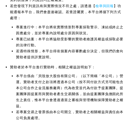
若您發現下列資訊有與實際情況不符之處，請透過【
檢舉與回報
】功
能通報本平台，我們會盡速確認。若查證屬實，本平台將循下列方式
處理：
專案進行中：本平台將依實際情形對專案採取警示、凍結或終止之
因應處分，並於專案內說明處分原因與狀況。
專案已結案：本平台將協助受影響的贊助者維護其權益或採取必要
的法律行動。
若遇特殊情形，本平台得依個案內容審酌處分決定，但我們仍會向
贊助者提供詳實說明。
贊助者於本平台進行贊助時，相關之權益說明如下：
本平台係由「貝殼放大股份有限公司」（以下簡稱「本公司」）營
運。贊助者支付之款項將透過本公司（按不同付款方式另可能包含
本公司合作之金流服務廠商）代為收受並代為付款予提案團隊。提
案團隊因提案而與贊助者產生交易關係，並由提案團隊負擔因此所
生之責任，惟本平台會透過適當之審核與管理機制保障贊助者之權
益。
若專案交易之發票係由本公司開立，贊助者之相關權益與責任由本
公司負責處理。