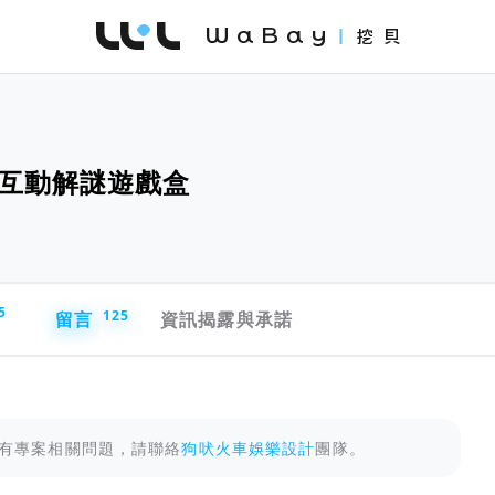
WaBay 挖貝 | 台灣最值得信賴的群眾集資 / 
互動解謎遊戲盒
5
留言
125
資訊揭露與承諾
有專案相關問題，請聯絡
狗吠火車娛樂設計
團隊。