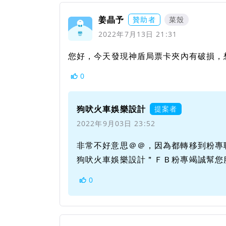
姜晶予
贊助者
菜殼
2022年7月13日 21:31
您好，今天發現神盾局票卡夾內有破損，
0
狗吠火車娛樂設計
提案者
2022年9月03日 23:52
非常不好意思＠＠，因為都轉移到粉專
狗吠火車娛樂設計＂ＦＢ粉專竭誠幫您
0