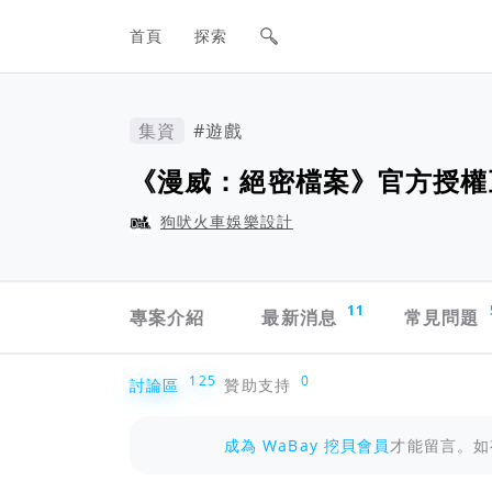
網站主要導航欄
首頁
探索
集資
#遊戲
《漫威：絕密檔案》官方授權
狗吠火車娛樂設計
專案導航欄
11
專案介紹
最新消息
常見問題
討論區
125
0
討論區
贊助支持
成為 WaBay 挖貝會員
才能留言。如