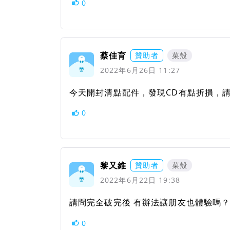
0
蔡佳育
贊助者
菜殼
2022年6月26日 11:27
今天開封清點配件，發現CD有點折損，
0
黎又維
贊助者
菜殼
2022年6月22日 19:38
請問完全破完後 有辦法讓朋友也體驗嗎？
0