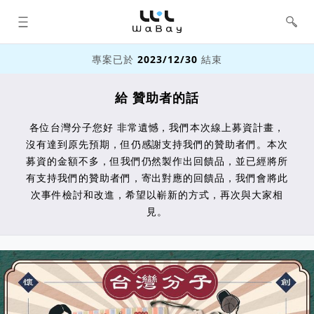
WaBay 挖貝 | 台灣最值得信賴的群眾
集資 / 群眾募資平台
專案已於
2023/12/30
結束
給 贊助者的話
各位台灣分子您好 非常遺憾，我們本次線上募資計畫，
沒有達到原先預期，但仍感謝支持我們的贊助者們。本次
募資的金額不多，但我們仍然製作出回饋品，並已經將所
有支持我們的贊助者們，寄出對應的回饋品，我們會將此
次事件檢討和改進，希望以嶄新的方式，再次與大家相
見。